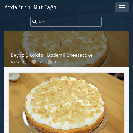
Arda'nın Mutfağı
Toggl
navig
Beyaz Çikolatalı Bademli Cheesecake
03 Eki 2015
12
1