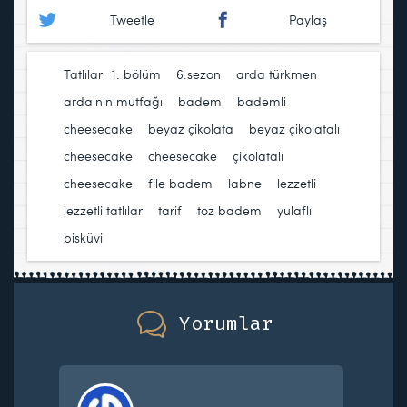
Tweetle
Paylaş
Tatlılar
1. bölüm
,
6.sezon
,
arda türkmen
,
arda'nın mutfağı
,
badem
,
bademli
cheesecake
,
beyaz çikolata
,
beyaz çikolatalı
cheesecake
,
cheesecake
,
çikolatalı
cheesecake
,
file badem
,
labne
,
lezzetli
,
lezzetli tatlılar
,
tarif
,
toz badem
,
yulaflı
bisküvi
Yorumlar