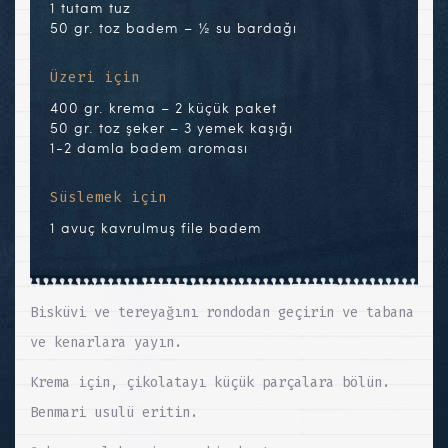
1 tutam tuz
50 gr. toz badem – ½ su bardağı
Üzeri için
400 gr. krema – 2 küçük paket
50 gr. toz şeker – 3 yemek kaşığı
1-2 damla badem aroması
Süslemek için
1 avuç kavrulmuş file badem
Bisküvi ve tereyağını rondodan geçirin ve tabana
ve kenarlara yayın.
Krema için, çikolatayı küçük parçalara bölün.
Benmari usulü eritin.