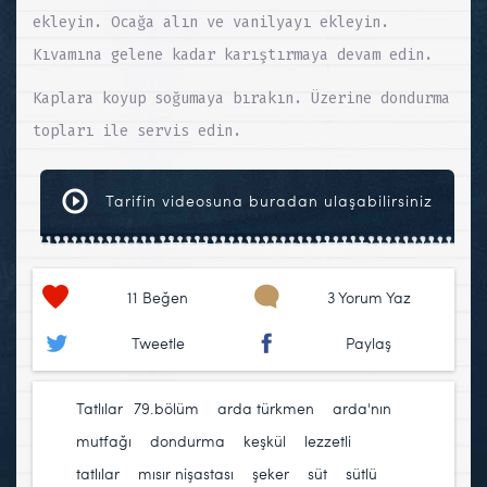
ekleyin. Ocağa alın ve vanilyayı ekleyin.
Kıvamına gelene kadar karıştırmaya devam edin.
Kaplara koyup soğumaya bırakın. Üzerine dondurma
topları ile servis edin.
Tarifin videosuna buradan ulaşabilirsiniz
11
Beğen
3 Yorum Yaz
Tweetle
Paylaş
Tatlılar
79.bölüm
,
arda türkmen
,
arda'nın
mutfağı
,
dondurma
,
keşkül
,
lezzetli
tatlılar
,
mısır nişastası
,
şeker
,
süt
,
sütlü