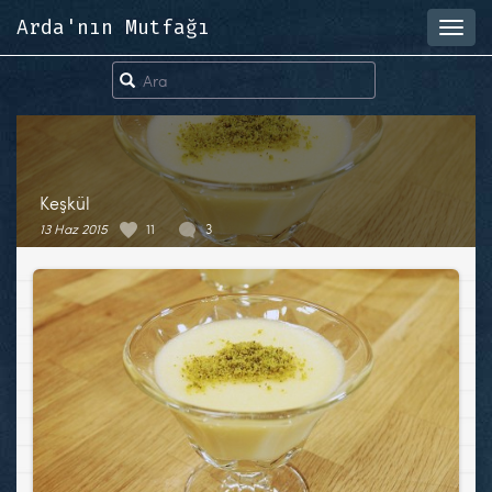
Arda'nın Mutfağı
Toggl
navig
Keşkül
13 Haz 2015
11
3