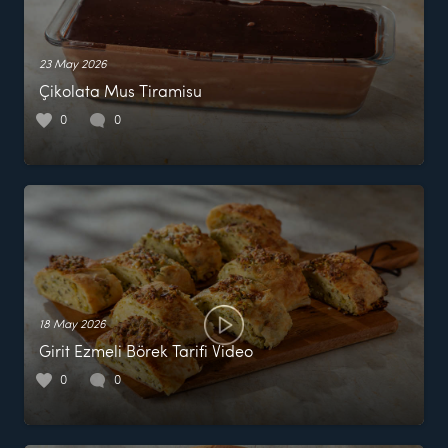
23 May 2026
Çikolata Mus Tiramisu
0
0
18 May 2026
Girit Ezmeli Börek Tarifi Video
0
0