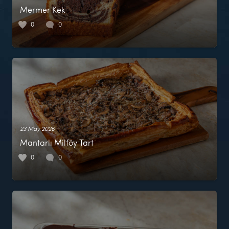
Mermer Kek
0
0
23 May 2026
Mantarlı Milföy Tart
0
0