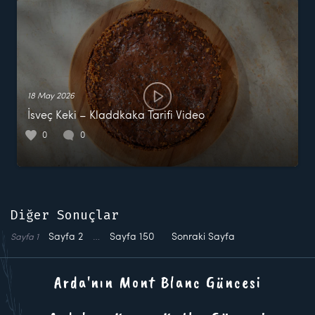
18 May 2026
İsveç Keki – Kladdkaka Tarifi Video
0
0
Diğer Sonuçlar
Sayfa
2
…
Sayfa
150
Sonraki Sayfa
Sayfa
1
Arda'nın Mont Blanc Güncesi