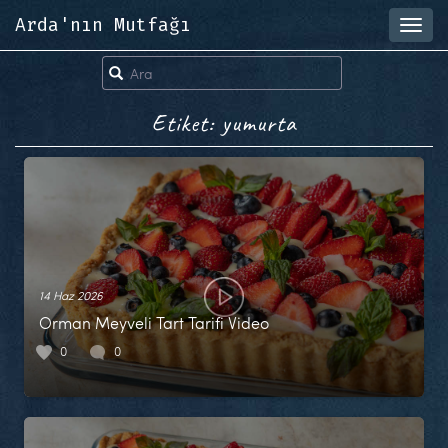
Arda'nın Mutfağı
Toggl
navig
Etiket: yumurta
14 Haz 2026
Orman Meyveli Tart Tarifi Video
0
0