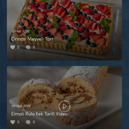
13 Haz 2026
Orman Meyveli Tart
0
0
09 Haz 2026
Elmalı Rulo Kek Tarifi Video
0
0