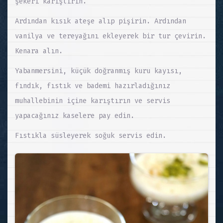
şekeri karıştırın.
Ardından kısık ateşe alıp pişirin. Ardından
vanilya ve tereyağını ekleyerek bir tur çevirin.
Kenara alın.
Yabanmersini, küçük doğranmış kuru kayısı,
fındık, fıstık ve bademi hazırladığınız
muhallebinin içine karıştırın ve servis
yapacağınız kaselere pay edin.
Fıstıkla süsleyerek soğuk servis edin.