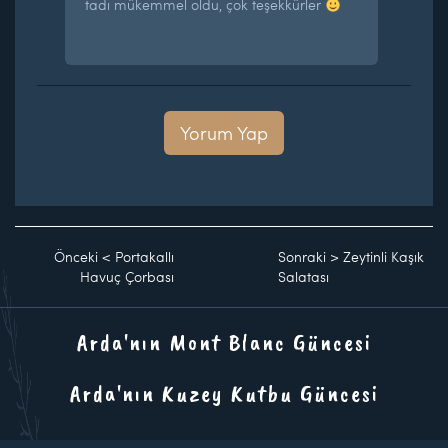
tadı mükemmel oldu, çok teşekkürler
Yorum Yap
Önceki
<
Portakallı
Sonraki
>
Zeytinli Kaşık
Havuç Çorbası
Salatası
Arda'nın Mont Blanc Güncesi
Arda'nın Kuzey Kutbu Güncesi