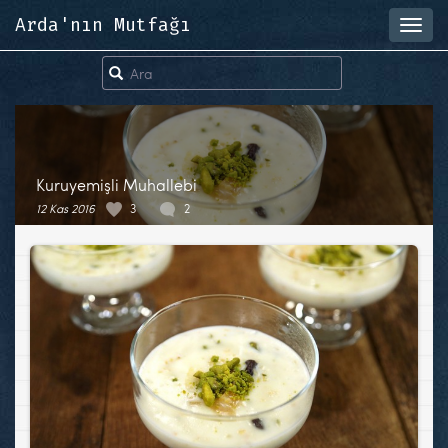
Arda'nın Mutfağı
Toggl
navig
Kuruyemişli Muhallebi
12 Kas 2016
3
2