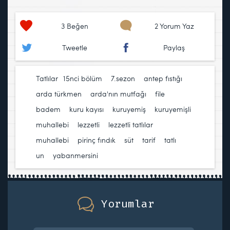
3
Beğen
2 Yorum Yaz
Tweetle
Paylaş
Tatlılar
15nci bölüm
,
7.sezon
,
antep fıstığı
,
arda türkmen
,
arda'nın mutfağı
,
file
badem
,
kuru kayısı
,
kuruyemiş
,
kuruyemişli
muhallebi
,
lezzetli
,
lezzetli tatlılar
,
muhallebi
,
pirinç fındık
,
süt
,
tarif
,
tatlı
,
un
,
yabanmersini
Yorumlar