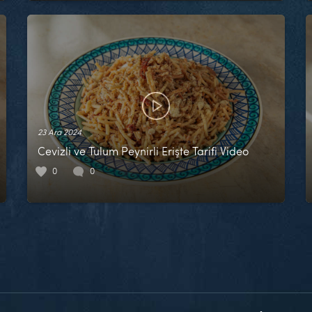
23 Ara 2024
Cevizli ve Tulum Peynirli Erişte Tarifi Video
0
0