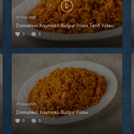
17 Oca 2026
Domatesli Kaymaklı Bulgur Pilavı Tarifi Video
0
0
17 Oca 2026
Domatesli Kaymaklı Bulgur Pilavı
0
0