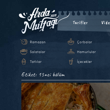
Tarifler
Vide
Ramazan
Çorbalar
Salatalar
Hamurlular
Tatlılar
İçecekler
Etiket: 15nci bölüm