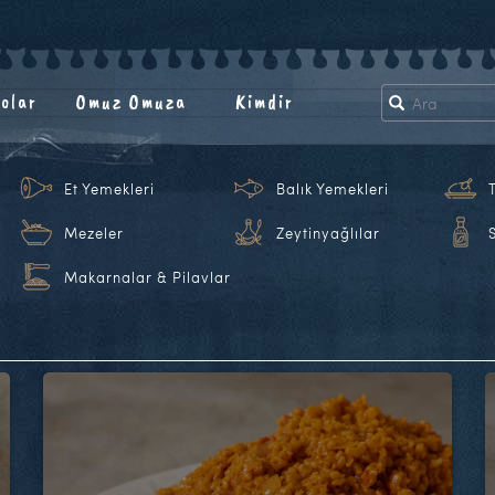
olar
Omuz Omuza
Kimdir
Et Yemekleri
Balık Yemekleri
Mezeler
Zeytinyağlılar
Makarnalar & Pilavlar