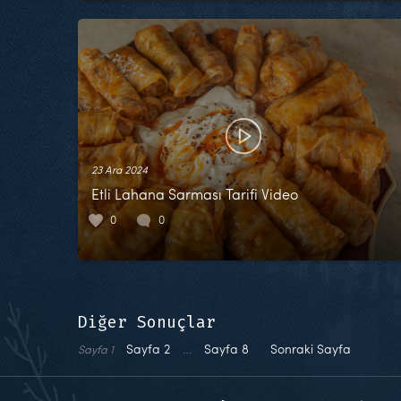
23 Ara 2024
Etli Lahana Sarması Tarifi Video
0
0
Diğer Sonuçlar
Sayfa
2
…
Sayfa
8
Sonraki Sayfa
Sayfa
1