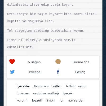
dilimlerini ilave edip ocağa koyun.
Orta ateşte bir taşım kaynattıktan sonra altını
kapatın ve soğumaya alın.
Tel süzgeçten süzdürüp buzdolabına koyun.
Limon dilimleriyle süsleyerek servis
edebilirsiniz.
5
Beğen
1 Yorum Yaz
Tweetle
Paylaş
İçecekler
,
Ramazan Tarifleri
,
Tatlılar
arda
türkmen
,
arda'nın mutfağı
,
içecek
,
karanfil
,
lezzetli
,
limon
,
nar
,
nar şerbeti
,