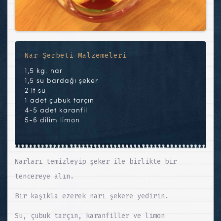
Nar Şerbeti Malzemeleri
1,5 kg. nar
1,5 su bardağı şeker
2 lt su
1 adet çubuk tarçın
4-5 adet karanfil
5-6 dilim limon
Narları temizleyip şeker ile birlikte bir
tencereye alın.
Bir kaşıkla ezerek narı şekere yedirin.
Su, çubuk tarçın, karanfiller ve limon