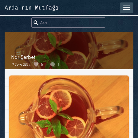
Arda'nın Mutfağı
Toggl
navig
Nar Şerbeti
11 Tem 2014
5
1