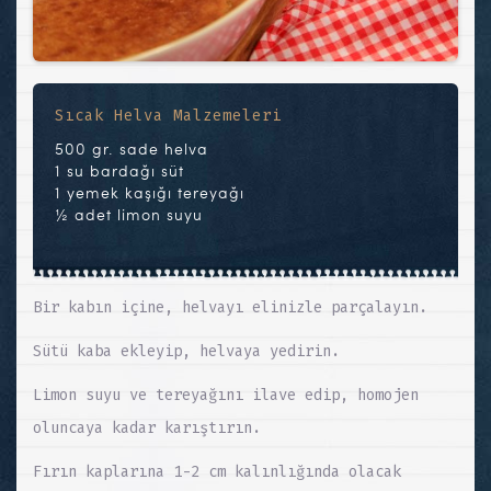
Sıcak Helva Malzemeleri
500 gr. sade helva
1 su bardağı süt
1 yemek kaşığı tereyağı
½ adet limon suyu
Bir kabın içine, helvayı elinizle parçalayın.
Sütü kaba ekleyip, helvaya yedirin.
Limon suyu ve tereyağını ilave edip, homojen
oluncaya kadar karıştırın.
Fırın kaplarına 1-2 cm kalınlığında olacak