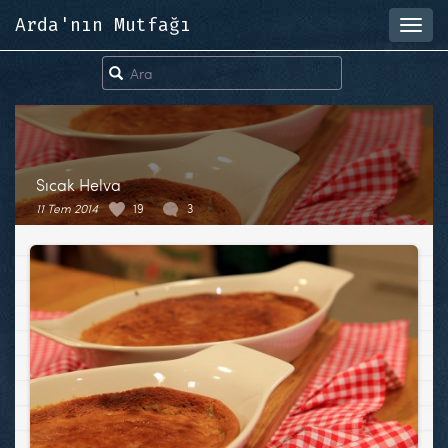
Arda'nın Mutfağı
Toggl
navig
Sıcak Helva
11 Tem 2014
19
3