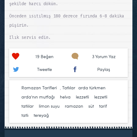
şekilde harcı dökün.
Önceden ısıtılmış 180 derece fırında 6-8 dakika
pişirin.
Ilık servis edin.
19
Beğen
3 Yorum Yaz
Tweetle
Paylaş
Ramazan Tarifleri
,
Tatlılar
arda türkmen
,
arda'nın mutfağı
,
helva
,
lezzetli
,
lezzetli
tatlılar
,
limon suyu
,
ramazan
,
süt
,
tarif
,
tatlı
,
tereyağ