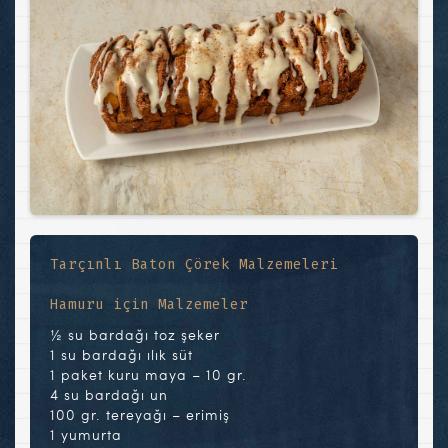
Tarçınlı Baton Çörek Malzemeleri
Hamuru için Malzemeler
½ su bardağı toz şeker
1 su bardağı ılık süt
1 paket kuru maya – 10 gr.
4 su bardağı un
100 gr. tereyağı – erimiş
1 yumurta