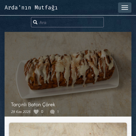
Arda'nın Mutfağı
Toggl
navig
Tarçınlı Baton Çörek
29 Kas 2025
0
1