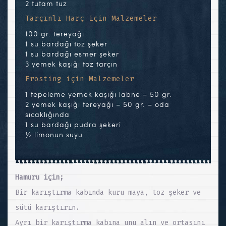
2 tutam tuz
Tarçınlı Harç için Malzemeler
100 gr. tereyağı
1 su bardağı toz şeker
1 su bardağı esmer şeker
3 yemek kaşığı toz tarçın
Frosting için Malzemeler
1 tepeleme yemek kaşığı labne – 50 gr.
2 yemek kaşığı tereyağı – 50 gr. – oda
sıcaklığında
1 su bardağı pudra şekeri
½ limonun suyu
Hamuru için;
Bir karıştırma kabında kuru maya, toz şeker ve
sütü karıştırın.
Ayrı bir karıştırma kabına unu alın ve ortasını