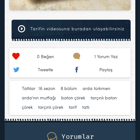
Tarifin videosuna buradan ulaşabilirsiniz
0
Beğen
1 Yorum Yaz
Tweetle
Paylaş
Tatlılar
16.sezon
,
8.bölüm
,
arda türkmen
,
arda'nın mutfağı
,
baton çörek
,
tarçınlı baton
çörek
,
tarçınlı çörek
,
tarif
,
tatlı
Yorumlar