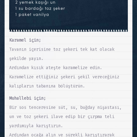
2 yemek kaşığı un
1 su bardağı toz şeker
1 paket vanilya
Karamel için;
Tavanın içerisine toz şekeri tek kat olacak
şekilde yayın.
Ardından kısık ateşte karamelize edin.
Karamelize ettiğiniz şekeri şekil vereceğiniz
kalıpların tabanına bölüştürün.
Muhallebi için;
Bir sos tenceresine süt, su, buğday nişastası,
un ve toz şekeri ilave edip bir çırpma teli
yardımıyla karıştırın.
Ardından ocağa alın ve sürekli karıştırarak