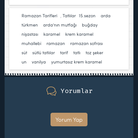
Ramazan Tarifleri
,
Tatlılar
15.sezon
,
arda
türkmen
,
arda'nın mutfağı
,
buğday
nişastası
,
karamel
,
krem karamel
,
muhallebi
,
ramazan
,
ramazan sofrası
,
süt
,
sütlü tatlılar
,
tarif
,
tatlı
,
toz şeker
,
un
,
vanilya
,
yumurtasız krem karamel
Yorumlar
Yorum Yap