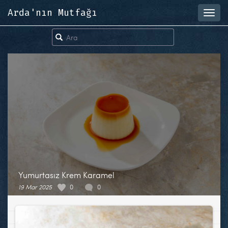
Arda'nın Mutfağı
Toggl
navig
Yumurtasız Krem Karamel
19 Mar 2025
0
0