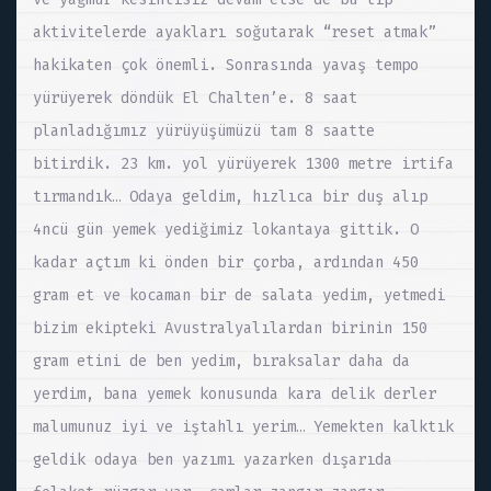
aktivitelerde ayakları soğutarak “reset atmak”
hakikaten çok önemli. Sonrasında yavaş tempo
yürüyerek döndük El Chalten’e. 8 saat
planladığımız yürüyüşümüzü tam 8 saatte
bitirdik. 23 km. yol yürüyerek 1300 metre irtifa
tırmandık… Odaya geldim, hızlıca bir duş alıp
4ncü gün yemek yediğimiz lokantaya gittik. O
kadar açtım ki önden bir çorba, ardından 450
gram et ve kocaman bir de salata yedim, yetmedi
bizim ekipteki Avustralyalılardan birinin 150
gram etini de ben yedim, bıraksalar daha da
yerdim, bana yemek konusunda kara delik derler
malumunuz iyi ve iştahlı yerim… Yemekten kalktık
geldik odaya ben yazımı yazarken dışarıda