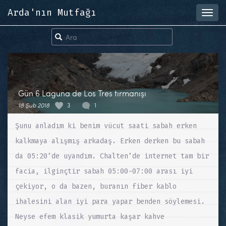
Arda'nın Mutfağı
Toggl
navig
Gün 6 Laguna de Los Tres tırmanışı
18 Şub 2018
3
1
Şunu anladım ki benim vücut saati sabah erken
kalkmaya alışmış arkadaş. Erken derken bu sabah
da 05:20’de uyandım. Chalten’de internet tam bir
facia, ilginçtir sabah 05:00-07:00 arası iyi
çekiyor, o da bazen, buranın fiber kablo
ihalesini alan iyi para yapar benden söylemesi.
Neyse efem klasik yumurta kaşar kahve