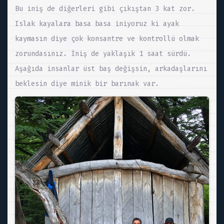
Bu iniş de diğerleri gibi çıkıştan 3 kat zor.
Islak kayalara basa basa iniyoruz ki ayak
kaymasın diye çok konsantre ve kontrollü olmak
zorundasınız. İniş de yaklaşık 1 saat sürdü.
Aşağıda insanlar üst baş değişsin, arkadaşlarını
beklesin diye minik bir barınak var.