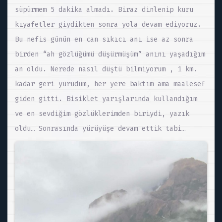
süpürmem 5 dakika almadı. Biraz dinlenip kuru
kıyafetler giydikten sonra yola devam ediyoruz.
Bu nefis günün en can sıkıcı anı ise az sonra
birden “ah gözlüğümü düşürmüşüm” anını yaşadığım
an oldu. Nerede nasıl düştü bilmiyorum , 1 km.
kadar geri yürüdüm, her yere baktım ama maalesef
giden gitti. Bisiklet yarışlarında kullandığım
ve en sevdiğim gözlüklerimden biriydi, yazık
oldu… Sonrasında yürüyüşe devam ettik tabi…