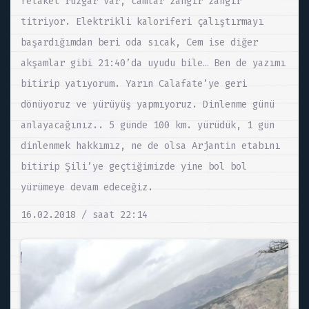
felaket rüzgar var, camlar zangır zangır
titriyor. Elektrikli kaloriferi çalıştırmayı
başardığımdan beri oda sıcak, Cem ise diğer
akşamlar gibi 21:40’da uyudu bile… Ben de yazımı
bitirip yatıyorum. Yarın Calafate’ye geri
dönüyoruz ve yürüyüş yapmıyoruz. Dinlenme günü
anlayacağınız.. 5 günde 100 km. yürüdük, 1 gün
dinlenmek hakkımız, ne de olsa Arjantin etabını
bitirip Şili’ye geçtiğimizde yine bol bol
yürümeye devam edeceğiz.
16.02.2018 / saat 22:14