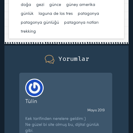
doğa
,
gezi
,
günce
,
güney amerika
,
günlük
,
laguna de los tres
,
patagonya
,
patagonya günlüğü
,
patagonya notları
,
trekking
Yorumlar
Tülin
Mayıs 2019
Kek tarifinden nerelere geldim:)
Ne güzel bi site olmuş bu, dijital günlük
gibi.