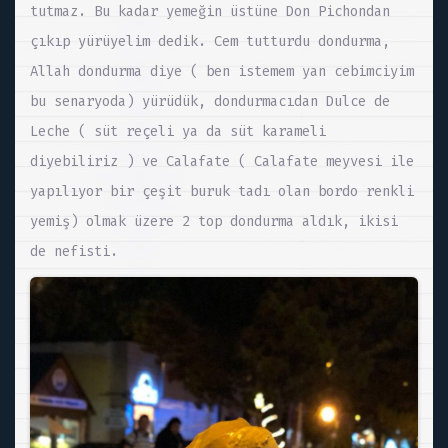
tutmaz. Bu kadar yemeğin üstüne Don Pichondan
çıkıp yürüyelim dedik. Cem tutturdu dondurma,
Allah dondurma diye ( ben istemem yan cebimciyim
bu senaryoda) yürüdük, dondurmacıdan Dulce de
Leche ( süt reçeli ya da süt karameli
diyebiliriz ) ve Calafate ( Calafate meyvesi ile
yapılıyor bir çeşit buruk tadı olan bordo renkli
yemiş) olmak üzere 2 top dondurma aldık, ikisi
de nefisti.