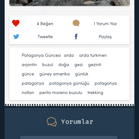
4
Beğen
1 Yorum Yaz
Tweetle
Paylaş
Patagonya Güncesi
arda
,
arda türkmen
,
arjantin
,
buzul
,
doğa
,
gezi
,
gezinti
,
günce
,
güney amerika
,
günlük
,
patagonya
,
patagonya günlüğü
,
patagonya
notları
,
perito moreno buzulu
,
trekking
Yorumlar