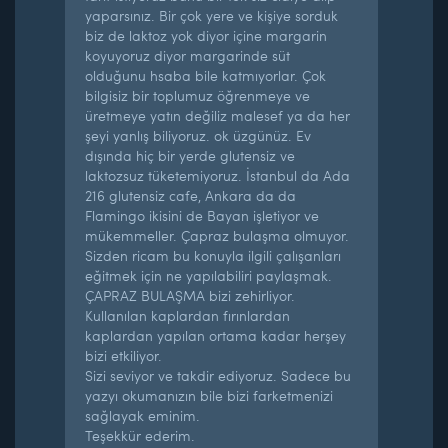
yaparsınız. Bir çok yere ve kişiye sorduk
biz de laktoz yok diyor içine margarin
koyuyoruz diyor margarinde süt
olduğunu hsaba bile katmıyorlar. Çok
bilgisiz bir toplumuz öğrenmeye ve
üretmeye yatın değiliz malesef ya da her
şeyi yanlış biliyoruz. ok üzgünüz. Ev
dışında hiç bir yerde glutensiz ve
laktozsuz tüketemiyoruz. İstanbul da Ada
216 glutensiz cafe, Ankara da da
Flamingo ikisini de Bayan işletiyor ve
mükemmeller. Çapraz bulaşma olmuyor.
Sizden ricam bu konuyla ilgili çalışanları
eğitmek için ne yapılabiliri paylaşmak.
ÇAPRAZ BULAŞMA bizi zehirliyor.
Kullanılan kaplardan fırınlardan
kaplardan yapılan ortama kadar herşey
bizi etkiliyor.
Sizi seviyor ve takdir ediyoruz. Sadece bu
yazyı okumanızın bile bizi farketmenizi
sağlayak eminim.
Teşekkür ederim.