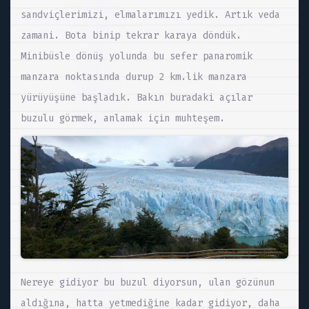
sandviçlerimizi, elmalarımızı yedik. Artık veda
zamani. Bota binip tekrar karaya döndük.
Minibüsle dönüş yolunda bu sefer panaromik
manzara noktasında durup 2 km.lik manzara
yürüyüşüne başladık. Bakın buradaki açılar
buzulu görmek, anlamak için muhteşem.
Nereye gidiyor bu buzul diyorsun, ulan gözünun
aldığına, hatta yetmediğine kadar gidiyor, daha