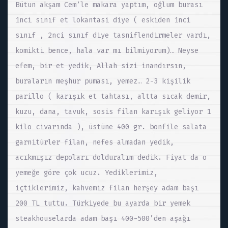
Bütun akşam Cem’le makara yaptım, oğlum burası
1nci sınıf et lokantasi diye ( eskiden 1nci
sınıf , 2nci sınıf diye tasniflendirmeler vardı,
komikti bence, hala var mı bilmiyorum)… Neyse
efem, bir et yedik, Allah sizi inandırsın,
buraların meşhur puması, yemez… 2-3 kişilik
parillo ( karışık et tahtası, altta sıcak demir,
kuzu, dana, tavuk, sosis filan karışık geliyor 1
kilo civarında ), üstüne 400 gr. bonfile salata
garnitürler filan, nefes almadan yedik,
acıkmışız depoları dolduralım dedik. Fiyat da o
yemeğe göre çok ucuz. Yediklerimiz,
içtiklerimiz, kahvemiz filan herşey adam başı
200 TL tuttu. Türkiyede bu ayarda bir yemek
steakhouselarda adam başı 400-500’den aşağı