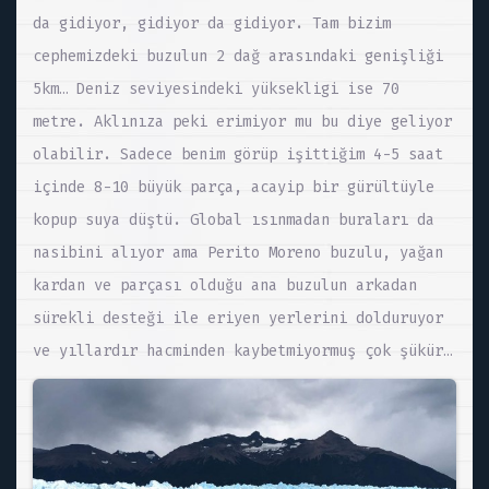
da gidiyor, gidiyor da gidiyor. Tam bizim
cephemizdeki buzulun 2 dağ arasındaki genişliği
5km… Deniz seviyesindeki yüksekligi ise 70
metre. Aklınıza peki erimiyor mu bu diye geliyor
olabilir. Sadece benim görüp işittiğim 4-5 saat
içinde 8-10 büyük parça, acayip bir gürültüyle
kopup suya düştü. Global ısınmadan buraları da
nasibini alıyor ama Perito Moreno buzulu, yağan
kardan ve parçası olduğu ana buzulun arkadan
sürekli desteği ile eriyen yerlerini dolduruyor
ve yıllardır hacminden kaybetmiyormuş çok şükür…