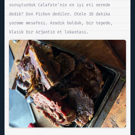
soruşturduk Calafate’nin en iyi eti nerede
dedik? Don Pichon dediler. Otele 10 dakika
yürüme mesafesi. Aradık bulduk, bir tepede,
klasik bir Arjantin et lokantası.