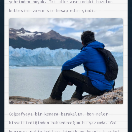
şehrinden büyük. İki ülke arasındaki buzulun
kütlesini varın siz hesap edin şimdi.
Coğrafyayı bir kenara bırakalım, ben neler
hissettirdiğinden bahsedeceğim bu yazımda. Göl
kenarına gelip botlara bindik ve buzula hareket