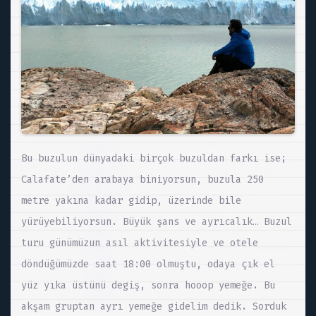
Bu buzulun dünyadaki birçok buzuldan farkı ise;
Calafate’den arabaya biniyorsun, buzula 250
metre yakına kadar gidip, üzerinde bile
yürüyebiliyorsun. Büyük şans ve ayrıcalık… Buzul
turu günümüzun asıl aktivitesiyle ve otele
döndüğümüzde saat 18:00 olmuştu, odaya çık el
yüz yıka üstünü degiş, sonra hooop yemeğe. Bu
akşam gruptan ayrı yemeğe gidelim dedik. Sorduk