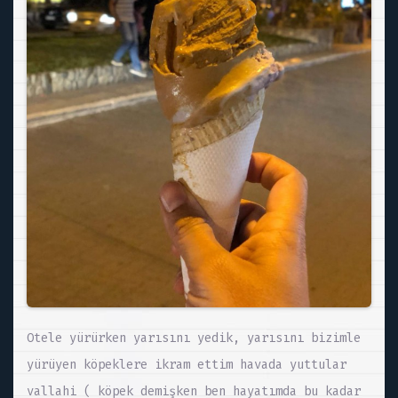
Otele yürürken yarısını yedik, yarısını bizimle
yürüyen köpeklere ikram ettim havada yuttular
vallahi ( köpek demişken ben hayatımda bu kadar