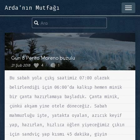
Arda'nın Mutfağı
Toggl
navig
Gün 8 Perito Moreno buzulu
21 Şub 2018
4
1
Bu sabah yola çıkş saatimiz 07:00 olarak
belirlendiği için 06:00’da kalkıp hemen minik
bir çanta hazırlamaya başladık. Çanta minik,
çünkü akşam yine otele döneceğiz. Sabah
mahmurluğu işte, yatakta oyalan, azıcık keyif
yap, hazırlan, hızlıca öğlen yiyeceğimiz çıkın
için sandviç yap kısmı 45 dakika, giyin