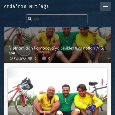
Arda'nın Mutfağı
Toggl
navig
Vietnam’dan Kamboçya’ya bisiklet turu notları // 5.
gün
09 Kas 2010
0
0