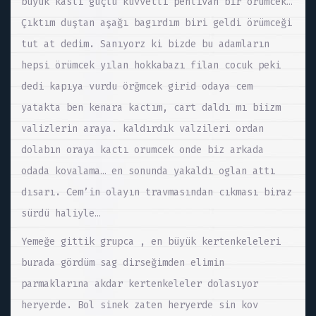
büyük kaslı güçlü kuvvetli pehlivan bir örümcek…
Çıktım duştan aşağı bagırdım biri geldi örümceği
tut at dedim. Sanıyorz ki bizde bu adamların
hepsi örümcek yılan hokkabazı filan cocuk peki
dedi kapıya vurdu örğmcek girid odaya cem
yatakta ben kenara kactım, cart daldı mı biizm
valizlerin araya. kaldırdık valzileri ordan
dolabın oraya kactı orumcek onde biz arkada
odada kovalama… en sonunda yakaldı oglan attı
dısarı. Cem’in olayın travmasından cıkması biraz
sürdü haliyle…
Yemeğe gittik grupca , en büyük kertenkeleleri
burada gördüm sag dirseğimden elimin
parmaklarına akdar kertenkeleler dolasıyor
heryerde. Bol sinek zaten heryerde sin kov