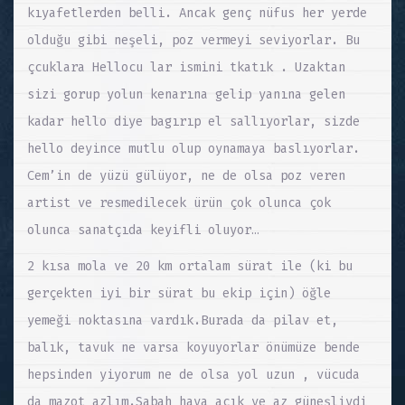
kıyafetlerden belli. Ancak genç nüfus her yerde
olduğu gibi neşeli, poz vermeyi seviyorlar. Bu
çcuklara Hellocu lar ismini tkatık . Uzaktan
sizi gorup yolun kenarına gelip yanına gelen
kadar hello diye bagırıp el sallıyorlar, sizde
hello deyince mutlu olup oynamaya baslıyorlar.
Cem’in de yüzü gülüyor, ne de olsa poz veren
artist ve resmedilecek ürün çok olunca çok
olunca sanatçıda keyifli oluyor…
2 kısa mola ve 20 km ortalam sürat ile (ki bu
gerçekten iyi bir sürat bu ekip için) öğle
yemeği noktasına vardık.Burada da pilav et,
balık, tavuk ne varsa koyuyorlar önümüze bende
hepsinden yiyorum ne de olsa yol uzun , vücuda
da mazot azlım.Sabah hava acık ve az güneşliydi