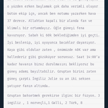
o yüzden erken başlamak çok daha verimli oluyor
bütün ekip içn, ancak ben notumu yazarken hava
37 derece. Allahtan kapalı bir alanda fan ve
klimalı bir ortamdayız. Öğle güneşi fena
kavuruyor. Sabah ki 60k beklediğimden iyi geçti.
İyi beslenip, iyi uyuyunca bacaklar dayanıyor.
Kaya gibi oldular zaten , önümüzde 40K var ama
hallederiz gibi gözüküyor sorunsuz. Saat 14:00’a
kadar havanın biraz durulmasını bekliyoruz bu
güneş adamı bayıltabilir. Gruptan birini zaten
güneş çarptı İngiliz Julie su an iki seksen
yatıyor fanın altında…
Gruptan bahsetmek gerekirse ilginc bir füzyon… 3
ingiliz , 1 norveçli,1 Galli, 2 Türk, 8