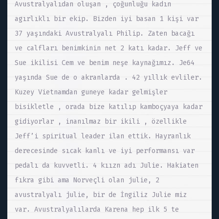
Avustralyalıdan oluşan , çoğunluğu kadın
agırlıklı bir ekip. Bizden iyi basan 1 kişi var
37 yaşındaki Avustralyalı Philip. Zaten bacağı
ve calfları benimkinin net 2 katı kadar. Jeff ve
Sue ikilisi Cem ve benim neşe kaynağımız. Je64
yaşında Sue de o akranlarda . 42 yıllık evliler.
Kuzey Vietnamdan guneye kadar gelmişler
bisikletle , orada bize katılıp kamboçyaya kadar
gidiyorlar , inanılmaz bir ikili , özellikle
Jeff’i spiritual leader ilan ettik. Hayranlık
derecesinde sıcak kanlı ve iyi performansı var
pedalı da kuvvetli. 4 kıızn adı Julie. Hakiaten
fıkra gibi ama Norveçli olan julie, 2
avustralyalı julie, bir de İngiliz Julie miz
var. Avustralyalılarda Karena hep ilk 5 te