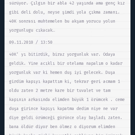
sürüyor. Çılgın bir abla 42 yaşında ama genç kız
gibi deli dolu, neyse şimdi yola çıkma zamanı.
40K sonrası muhtemelen bu akşam yorucu yolun
yorgunlugu cıkacak…
09.11.2010 / 13:50
40K’ yı bitirdik, biraz yorgunluk var. Odaya
geldik. Yine acıklı bir otelama napalım o kadar
yorgunluk var ki hemen duş iyi gelecek. Duşa
girdim kapıyı kapattım ki, tekrar geri acmam 1
oldu zaten 2 metre kare bir tuvalet ve tam
kapının arkasında elimden büyük 1 örümcek . ceme
duşa girince kapıyı kapatma dedim niye ne var
diye geldi örümceği görünce olay başladı zaten.
bana öldür diyor ben ölmez o diyorum elimden