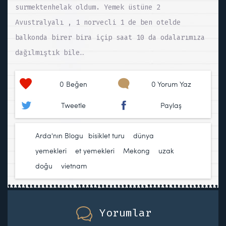
surmektenhelak oldum. Yemek üstüne 2
Avustralyalı , 1 norvecli 1 de ben otelde
balkonda birer bira içip saat 10 da odalarımıza
dağılmıştık bile…
0
Beğen
0 Yorum Yaz
Tweetle
Paylaş
Arda'nın Blogu
bisiklet turu
,
dünya
yemekleri
,
et yemekleri
,
Mekong
,
uzak
doğu
,
vietnam
Yorumlar