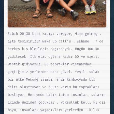
Sabah 06:30 biri kapıya vuruyor, Hımm gelmiş .
işte tesisimizin wake up call’u … şahane . 7 de
herkes bisikletlerin başındaydı. Bugün 100 km
gidilecek. İlk etap öglene kadar 60 ve üzeri.
Bastık gidiyoruz. Bu topraklar vietnamdan
geçtiğimiz yerlerden daha güzel. Yeşil, sulak
bir ülke Mekong isimli nehir kambocyada bir
delta oluştruyor ve buutn verim bu toprakları
besliyor. Her yede balık tutan insanlar, suların
içinde gezinen çocuklar . Yoksulluk belli ki diz
boyu, insanları yaşadıkları yerlerden , kılık