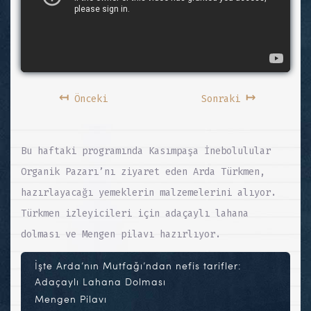
↤
↦
Önceki
Sonraki
Bu haftaki programında Kasımpaşa İnebolulular
Organik Pazarı’nı ziyaret eden Arda Türkmen,
hazırlayacağı yemeklerin malzemelerini alıyor.
Türkmen izleyicileri için adaçaylı lahana
dolması ve Mengen pilavı hazırlıyor.
İşte Arda’nın Mutfağı’ndan nefis tarifler:
Adaçaylı Lahana Dolması
Mengen Pilavı