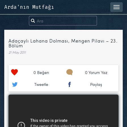
Arda'nın Mutfağı
Toggl
navig
Adaçaylı Lahana Dolması, Mengen Pilavı – 23.
Bölüm
21 May 2011
0
Beğen
0 Yorum Yaz
Tweetle
Paylaş