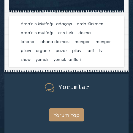
Arda'nın Mutfağı
adaçayı
,
arda türkmen
,
arda'nın mutfağı
,
cnn turk
,
dolma
,
lahana
,
lahana dolması
,
mengen
,
mengen
pilavı
,
organik
,
pazar
,
pilav
,
tarif
,
tv
show
,
yemek
,
yemek tarifleri
Yorumlar
Yorum Yap