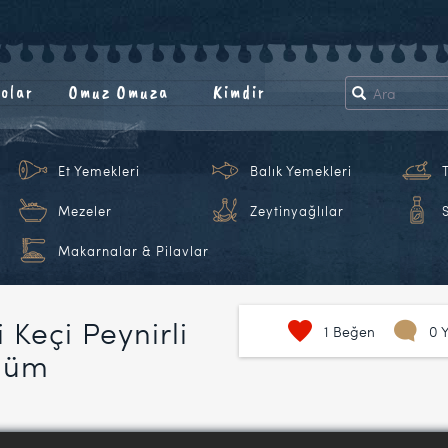
olar
Omuz Omuza
Kimdir
Et Yemekleri
Balık Yemekleri
Mezeler
Zeytinyağlılar
Makarnalar & Pilavlar
i Keçi Peynirli
1
Beğen
0 
ölüm