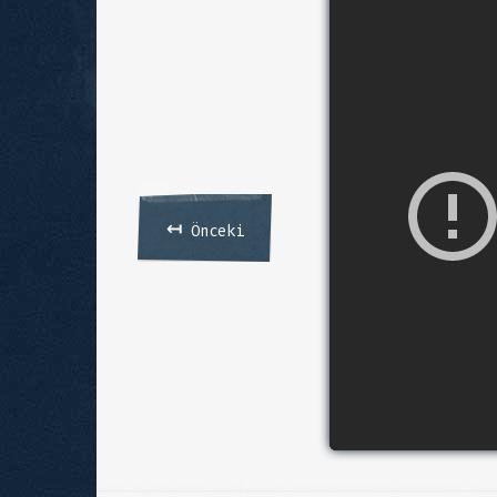
↤
Önceki