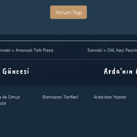
Yorum Yap
nceki
<
Ananaslı Tatlı Pizza
Sonraki
>
Dilli, Keçi Peyni
 Güncesi
Arda'nın
a ile Omuz
Ramazan Tarifleri
Arda'dan Yazılar
uza