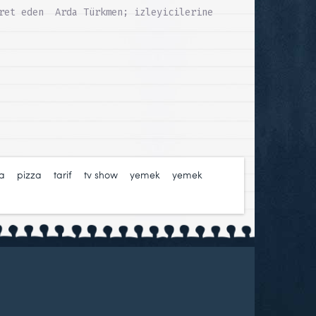
aret eden Arda Türkmen; izleyicilerine
za
,
pizza
,
tarif
,
tv show
,
yemek
,
yemek