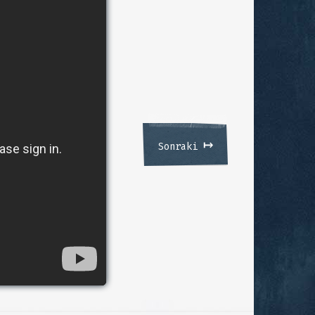
↦
Sonraki