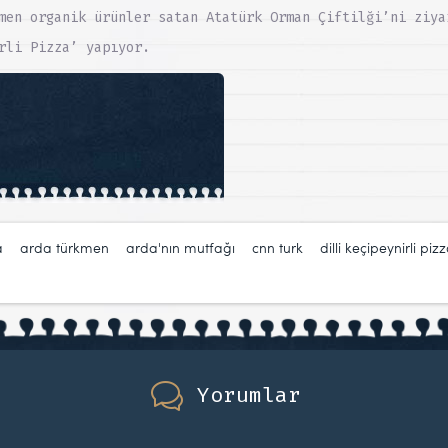
amen organik ürünler satan Atatürk Orman Çiftilği’ni ziy
rli Pizza’ yapıyor.
:
a
,
arda türkmen
,
arda'nın mutfağı
,
cnn turk
,
dilli keçipeynirli piz
Yorumlar