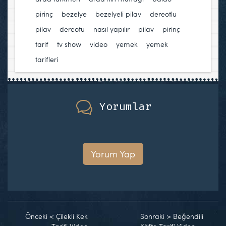
pirinç
,
bezelye
,
bezelyeli pilav
,
dereotlu
pilav
,
dereotu
,
nasıl yapılır
,
pilav
,
pirinç
,
tarif
,
tv show
,
video
,
yemek
,
yemek
tarifleri
Yorumlar
Yorum Yap
Önceki
<
Çilekli Kek
Sonraki
>
Beğendili