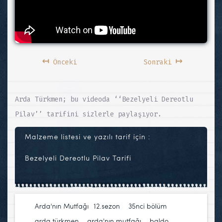
↤
↦
Önceki
Sonraki
Arda Türkmen; bu videoda ‘‘Bezelyeli Dereotlu
Pilav’’ tarifini sizlerle paylaşıyor.
Malzeme listesi ve yazılı tarif için :
Bezelyeli Dereotlu Pilav Tarifi
Arda'nın Mutfağı
12.sezon
,
35nci bölüm
,
arda türkmen
,
arda'nın mutfağı
,
baldo