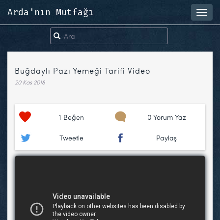
Arda'nın Mutfağı
Toggl
navig
Buğdaylı Pazı Yemeği Tarifi Video
20 Kas 2018
1
Beğen
0 Yorum Yaz
Tweetle
Paylaş