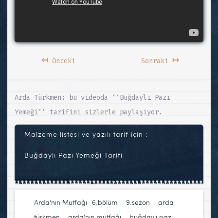
↤
↦
Önceki
Sonraki
Arda Türkmen; bu videoda ‘‘Buğdaylı Pazı
Yemeği’’ tarifini sizlerle paylaşıyor.
Malzeme listesi ve yazılı tarif için :
Buğdaylı Pazı Yemeği Tarifi
Arda'nın Mutfağı
6.bölüm
,
9.sezon
,
arda
türkmen
,
arda'nın mutfağı
,
buğdaylı pazı
,