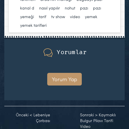
kanal d
,
nasıl yapılır
,
nohut
,
pazı
,
pazı
yemeği
,
tarif
,
tv show
,
video
,
yemek
,
yemek tarifleri
Yorumlar
Yorum Yap
Önceki
<
Lebeniye
Sonraki
>
Kaymaklı
Çorbası
Bulgur Pilavı Tarifi
Video