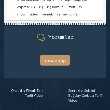
caprese kiş
,
kiş
,
kiş hamuru
,
tarif
,
tv
show
,
video
,
yemek
,
yemek tarifleri
Yorumlar
Yorum Yap
Önceki
<
Elmalı Tart
Sonraki
>
Sebzeli
Tarifi Video
Buğday Çorbası Tarifi
Video