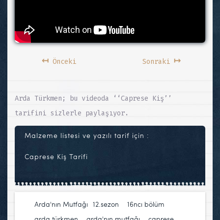
↤
↦
Önceki
Sonraki
Arda Türkmen; bu videoda ‘‘Caprese Kiş’’
tarifini sizlerle paylaşıyor.
Malzeme listesi ve yazılı tarif için :
Caprese Kiş Tarifi
Arda'nın Mutfağı
12.sezon
,
16ncı bölüm
,
arda türkmen
,
arda'nın mutfağı
,
caprese
,