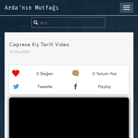
Arda'nın Mutfağı
Toggl
navig
Caprese Kiş Tarifi Video
10 Oca 2022
0
Beğen
0 Yorum Yaz
Tweetle
Paylaş