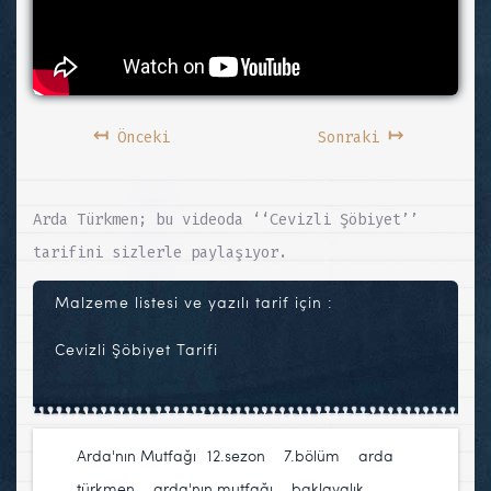
↤
↦
Önceki
Sonraki
Arda Türkmen; bu videoda ‘‘Cevizli Şöbiyet’’
tarifini sizlerle paylaşıyor.
Malzeme listesi ve yazılı tarif için :
Cevizli Şöbiyet Tarifi
Arda'nın Mutfağı
12.sezon
,
7.bölüm
,
arda
türkmen
,
arda'nın mutfağı
,
baklavalık