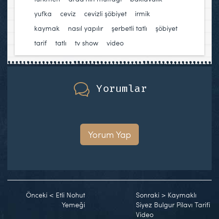
yufka
,
ceviz
,
cevizli şöbiyet
,
irmik
,
kaymak
,
nasıl yapılır
,
şerbetli tatlı
,
şöbiyet
,
tarif
,
tatlı
,
tv show
,
video
Yorumlar
Yorum Yap
Önceki
<
Etli Nohut
Sonraki
>
Kaymaklı
Yemeği
Siyez Bulgur Pilavı Tarifi
Video