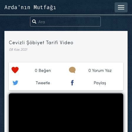
Arda'nın Mutfağı
Toggl
navig
Cevizli Şöbiyet Tarifi Video
08 Kas 2021
0
Beğen
0 Yorum Yaz
Tweetle
Paylaş