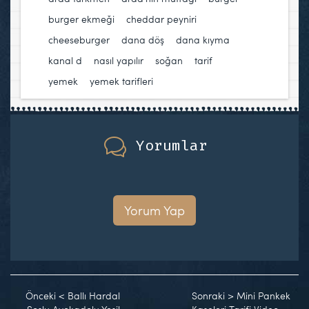
burger ekmeği
,
cheddar peyniri
,
cheeseburger
,
dana döş
,
dana kıyma
,
kanal d
,
nasıl yapılır
,
soğan
,
tarif
,
yemek
,
yemek tarifleri
Yorumlar
Yorum Yap
Önceki
<
Ballı Hardal
Sonraki
>
Mini Pankek