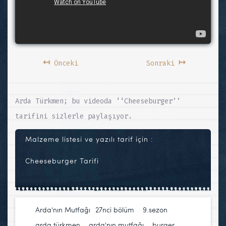
↤
↦
Önceki
Sonraki
Arda Türkmen; bu videoda ‘‘Cheeseburger’’
tarifini sizlerle paylaşıyor.
Malzeme listesi ve yazılı tarif için :
Cheeseburger Tarifi
Arda'nın Mutfağı
27nci bölüm
,
9.sezon
,
arda türkmen
,
arda'nın mutfağı
,
burger
,