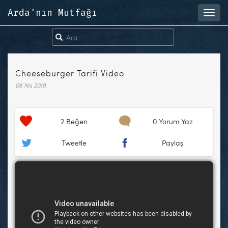
Arda'nın Mutfağı
Toggl
navig
Cheeseburger Tarifi Video
08 Nis 2019
2
Beğen
0 Yorum Yaz
Tweetle
Paylaş