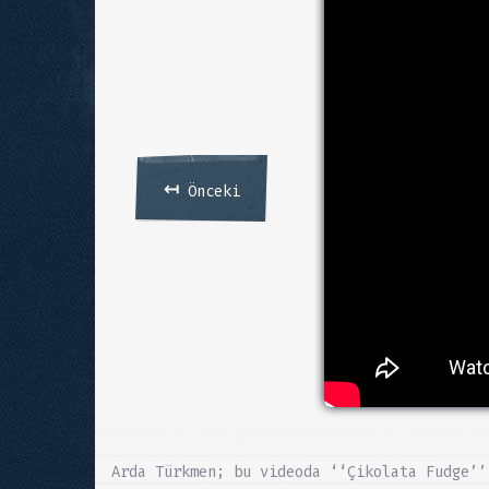
↤
Önceki
Arda Türkmen; bu videoda ‘‘Çikolata Fudge’’