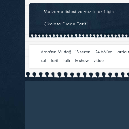
Malzeme listesi ve yazılı tarif için :
Çikolata Fudge Tarifi
Arda'nın Mutfağı
13.sezon
,
24.bölüm
,
arda 
süt
,
tarif
,
tatlı
,
tv show
,
video