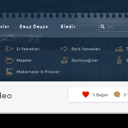
olar
Omuz Omuza
Kimdir
Et Yemekleri
Balık Yemekleri
Mezeler
Zeytinyağlılar
Makarnalar & Pilavlar
deo
0
Beğen
0 