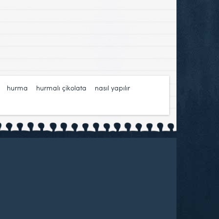
,
hurma
,
hurmalı çikolata
,
nasıl yapılır
,