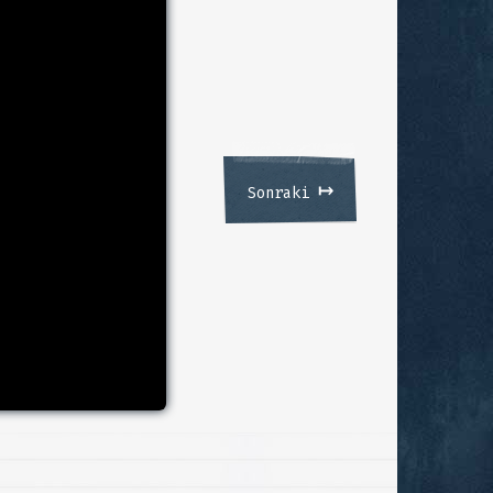
↦
Sonraki