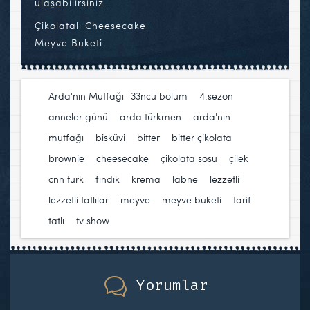
ulaşabilirsiniz.
Çikolatalı Cheesecake
Meyve Buketi
Arda'nın Mutfağı
33ncü bölüm
,
4.sezon
,
anneler günü
,
arda türkmen
,
arda'nın
mutfağı
,
bisküvi
,
bitter
,
bitter çikolata
,
brownie
,
cheesecake
,
çikolata sosu
,
çilek
,
cnn turk
,
fındık
,
krema
,
labne
,
lezzetli
,
lezzetli tatlılar
,
meyve
,
meyve buketi
,
tarif
,
tatlı
,
tv show
Yorumlar