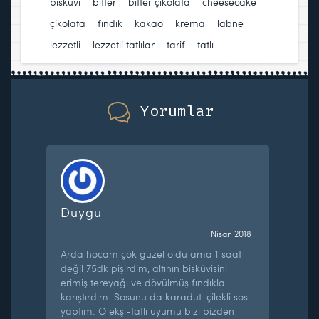
bisküvi
,
bitter
,
bitter çikolata
,
cheesecake
,
çikolata
,
fındık
,
kakao
,
krema
,
labne
,
lezzetli
,
lezzetli tatlılar
,
tarif
,
tatlı
Yorumlar
Duygu
Nisan 2018
Arda hocam çok güzel oldu ama 1 saat
değil 75dk pişirdim, altının bisküvisini
erimiş tereyağı ve dövülmüş fındıkla
karıştırdım. Sosunu da karadut-çilekli sos
yaptım. O ekşi-tatlı uyumu bizi bizden