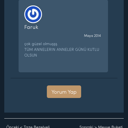
Faruk
Mayıs 2014
çok güzel olmuşşş.
TÜM ANNELERIN ANNELER GÜNÜ KUTLU
OLSUN
Yorum Yap
Önceki
<
Taze Bezelyeli
Sonraki
>
Meyve Buketi