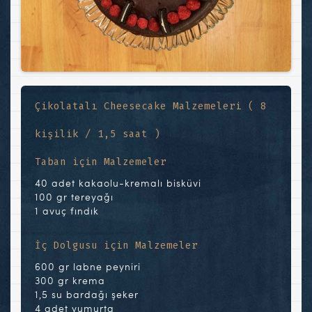
Çikolatalı Cheesecake Malzemeleri ( 8
kişilik / 1,5 saat )
Taban için Malzemeler
40 adet kakaolu-kremalı bisküvi
100 gr tereyağı
1 avuç fındık
İç Dolgusu için Malzemeler
600 gr labne peyniri
300 gr krema
1,5 su bardağı şeker
4 adet yumurta