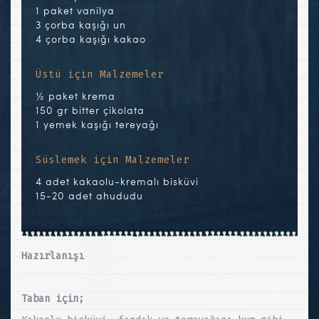
1 paket vanilya
3 çorba kaşığı un
4 çorba kaşığı kakao
Üstü için Malzemeler
½ paket krema
150 gr bitter çikolata
1 yemek kaşığı tereyağı
Süslemek için Malzemeler
4 adet kakaolu-kremalı bisküvi
15-20 adet ahududu
Hazırlanışı
Taban için;