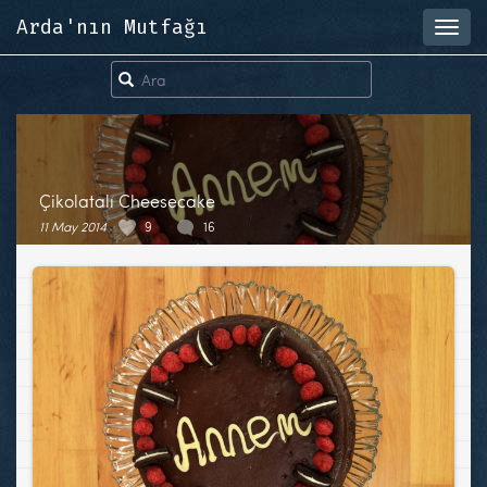
Arda'nın Mutfağı
Toggl
navig
Çikolatalı Cheesecake
11 May 2014
9
16