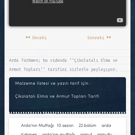
↤
↦
Önceki
Sonraki
Arda Türkmen; bu videoda ‘‘Çikolatalı Elma ve
Armut Topları’’ tarifini sizlerle paylaşıyor.
Malzeme listesi ve yazılı tarif için :
Çikolatalı Elma ve Armut Topları Tarifi
Arda'nın Mutfağı
10.sezon
,
22.bölüm
,
arda
türkmen
,
arda'nın mutfağı
,
armut
,
armutlu