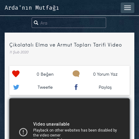
Arda'nın Mutfağı
Toggl
navig
Çikolatalı Elma ve Armut Topları Tarifi Video
11 Şub 2020
0
Beğen
0 Yorum Yaz
Tweetle
Paylaş