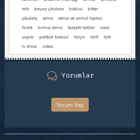
tatlı
,
beyaz çikolata
,
bisküvi
,
bitter
çikolata
,
elma
,
elma ve armut topları
,
fındık
,
kırmızı elma
,
lezzetli tatlılar
,
nasıl
yapılır
,
pötibör bisküvi
,
tarçın
,
tarif
,
tatlı
,
tv show
,
video
Yorumlar
Yorum Yap