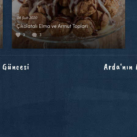
08 Şub 2020
Çikolatalı Elma ve Armut Topları
3
3
 Güncesi
Arda'nın