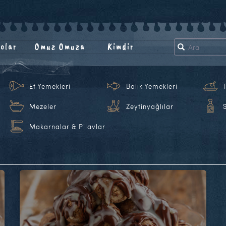
olar
Omuz Omuza
Kimdir
Et Yemekleri
Balık Yemekleri
Mezeler
Zeytinyağlılar
Makarnalar & Pilavlar