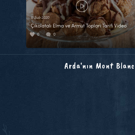
11 Şub 2020
Çikolatalı Elma ve Armut Topları Tarifi Video
0
0
Arda'nın Mont Blanc