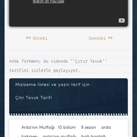
↤
↦
Önceki
Sonraki
Arda Türkmen; bu videoda ‘‘Çıtır Tavuk’’
tarifini sizlerle paylaşıyor.
Malzeme listesi ve yazılı tarif için :
Çıtır Tavuk Tarifi
Arda'nın Mutfağı
10.bölüm
,
9.sezon
,
arda
türkmen
,
arda'nın mutfağı
,
ballı hardallı