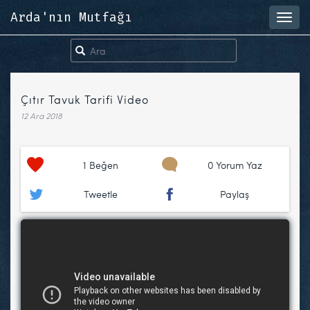
Arda'nın Mutfağı
Toggl
navig
Çıtır Tavuk Tarifi Video
12 Ara 2018
1
Beğen
0 Yorum Yaz
Tweetle
Paylaş