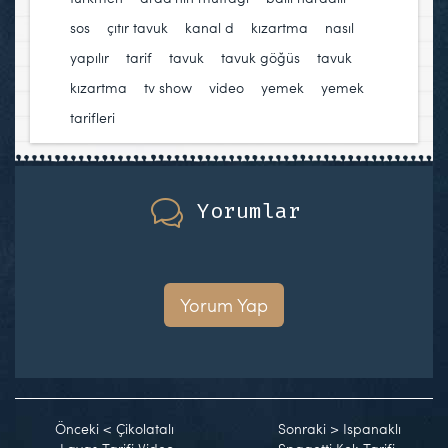
sos
,
çıtır tavuk
,
kanal d
,
kızartma
,
nasıl
yapılır
,
tarif
,
tavuk
,
tavuk göğüs
,
tavuk
kızartma
,
tv show
,
video
,
yemek
,
yemek
tarifleri
Yorumlar
Yorum Yap
Önceki
<
Çikolatalı
Sonraki
>
Ispanaklı