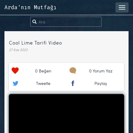
Arda'nın Mutfağı
Toggl
navig
Cool Lime Tarifi Video
27 Kas 2023
0
Beğen
0 Yorum Yaz
Tweetle
Paylaş