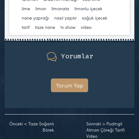
lime
,
limon
,
limonata
,
limonlu içecek
,
nane yaprağı
,
nasıl yapılır
,
soğuk içecek
,
tarif
,
taze nane
,
tv show
,
video
Yorumlar
Yorum Yap
Önceki
<
Taze Soğanlı
Sonraki
>
Pudingli
Börek
Alman Çöreği Tarifi
Video