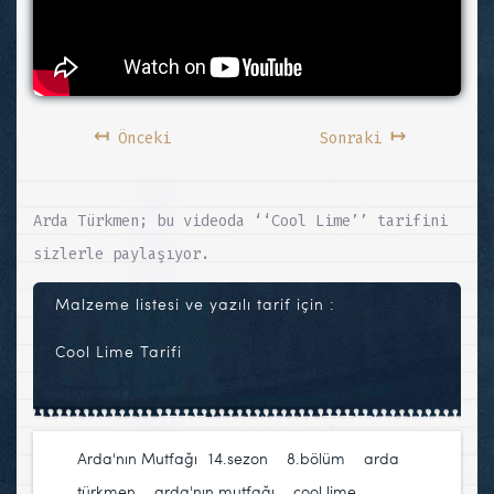
↤
↦
Önceki
Sonraki
Arda Türkmen; bu videoda ‘‘Cool Lime’’ tarifini
sizlerle paylaşıyor.
Malzeme listesi ve yazılı tarif için :
Cool Lime Tarifi
Arda'nın Mutfağı
14.sezon
,
8.bölüm
,
arda
türkmen
,
arda'nın mutfağı
,
cool lime
,