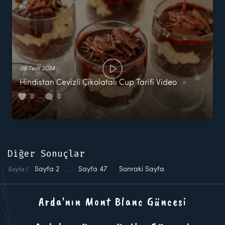
08 Tem 2024
Hindistan Cevizli Çikolatalı Cup Tarifi Video
0
0
Diğer Sonuçlar
Sayfa
2
…
Sayfa
47
Sonraki Sayfa
Sayfa
1
Arda'nın Mont Blanc Güncesi