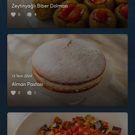
Zeytinyağlı Biber Dolması
0
4
13 Tem 2024
Alman Pastası
0
1