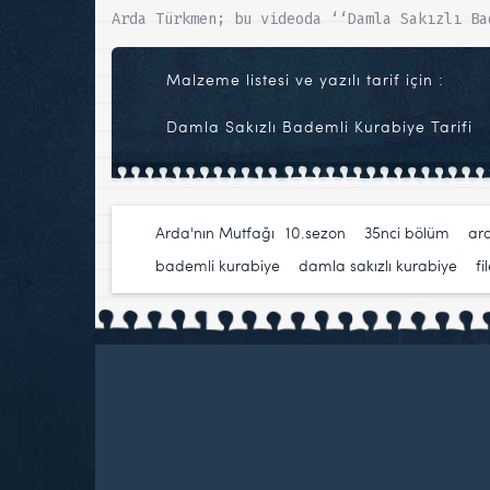
Arda Türkmen; bu videoda ‘‘Damla Sakızlı Ba
Malzeme listesi ve yazılı tarif için :
Damla Sakızlı Bademli Kurabiye Tarifi
Arda'nın Mutfağı
10.sezon
,
35nci bölüm
,
ar
bademli kurabiye
,
damla sakızlı kurabiye
,
f