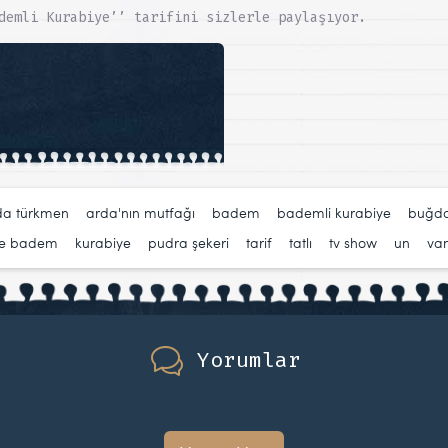
demli Kurabiye’’ tarifini sizlerle paylaşıyor.
da türkmen
,
arda'nın mutfağı
,
badem
,
bademli kurabiye
,
buğda
ile badem
,
kurabiye
,
pudra şekeri
,
tarif
,
tatlı
,
tv show
,
un
,
van
Yorumlar