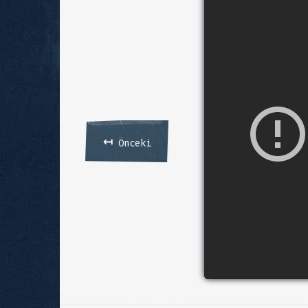
↤
Önceki