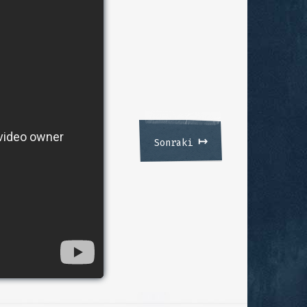
↦
Sonraki