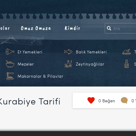
olar
Omuz Omuza
Kimdir
Et Yemekleri
Balık Yemekleri
Mezeler
Zeytinyağlılar
Makarnalar & Pilavlar
urabiye Tarifi
0
Beğen
0 