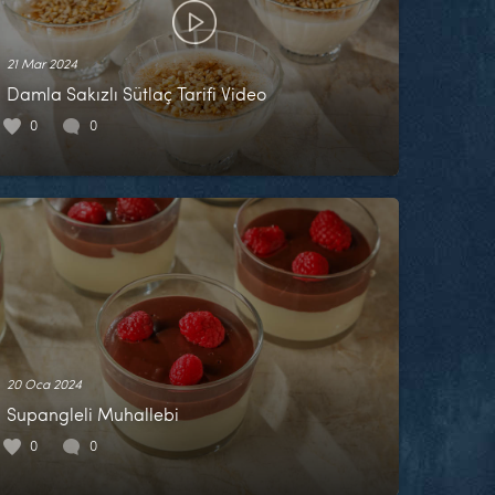
21 Mar 2024
Damla Sakızlı Sütlaç Tarifi Video
0
0
20 Oca 2024
Supangleli Muhallebi
0
0