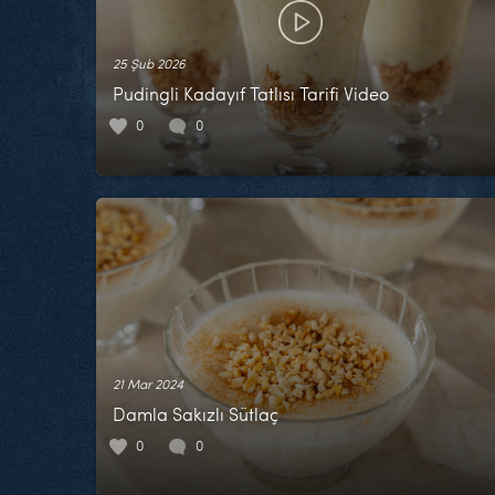
25 Şub 2026
Pudingli Kadayıf Tatlısı Tarifi Video
0
0
21 Mar 2024
Damla Sakızlı Sütlaç
0
0