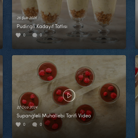
25 Şub 2026
Pudingli Kadayıf Tatlısı
0
0
22 Oca 2024
Supangleli Muhallebi Tarifi Video
0
0