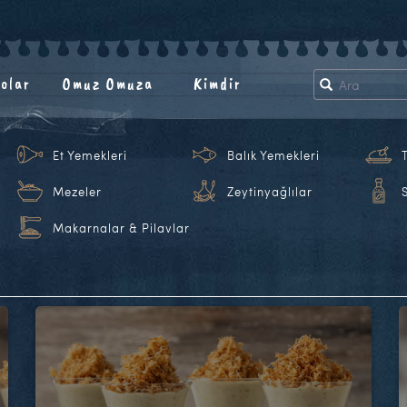
olar
Omuz Omuza
Kimdir
Et Yemekleri
Balık Yemekleri
Mezeler
Zeytinyağlılar
Makarnalar & Pilavlar