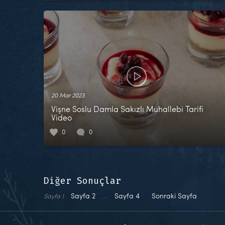
20 Mar 2023
Vişne Soslu Damla Sakızlı Muhallebi Tarifi
Video
0
0
Diğer Sonuçlar
Sayfa
2
…
Sayfa
4
Sonraki Sayfa
Sayfa
1