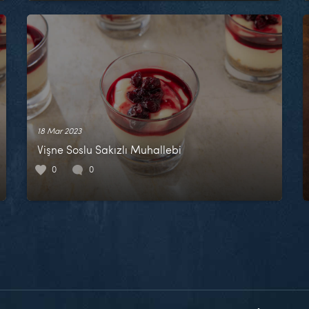
18 Mar 2023
Vişne Soslu Sakızlı Muhallebi
0
0