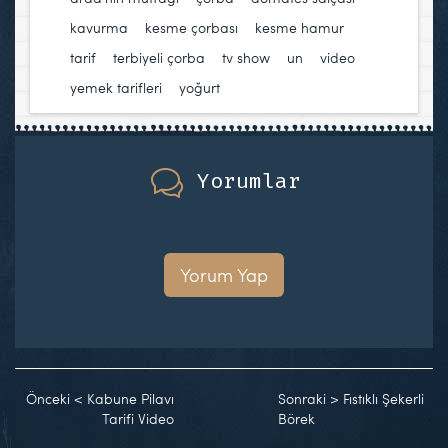
kavurma
,
kesme çorbası
,
kesme hamur
,
tarif
,
terbiyeli çorba
,
tv show
,
un
,
video
,
yemek tarifleri
,
yoğurt
Yorumlar
Yorum Yap
Önceki
<
Kabune Pilavı
Sonraki
>
Fıstıklı Şekerli
Tarifi Video
Börek