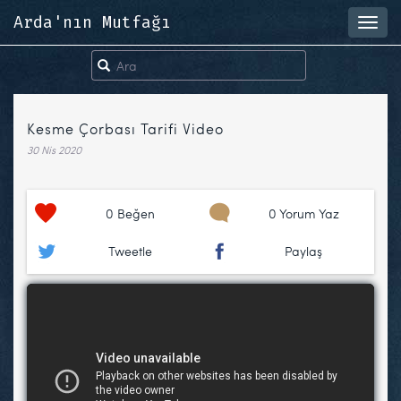
Arda'nın Mutfağı
Toggl
navig
Kesme Çorbası Tarifi Video
30 Nis 2020
0
Beğen
0 Yorum Yaz
Tweetle
Paylaş