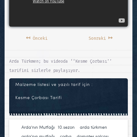
↤
↦
Önceki
Sonraki
Arda Türkmen; bu videoda ‘‘Kesme Çorbası’’
tarifini sizlerle paylaşıyor.
Malzeme listesi ve yazılı tarif için :
Kesme Çorbası Tarifi
Arda'nın Mutfağı
10.sezon
,
arda türkmen
,
arda'nın mutfağı
,
çorba
,
domates salçası
,