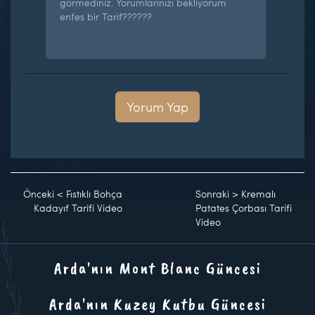
görmediniz. Yorumlarınızı bekliyorum
enfes bir Tarif??????
Yorum Yap
Önceki
<
Fıstıklı Bohça
Sonraki
>
Kremalı
Kadayıf Tarifi Video
Patates Çorbası Tarifi
Video
Arda'nın Mont Blanc Güncesi
Arda'nın Kuzey Kutbu Güncesi