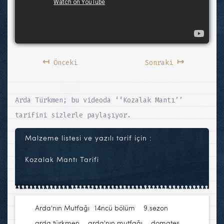
↤
↦
Önceki
Sonraki
Arda Türkmen; bu videoda ‘‘Kozalak Mantı’’
tarifini sizlerle paylaşıyor.
Malzeme listesi ve yazılı tarif için :
Kozalak Mantı Tarifi
Arda'nın Mutfağı
14ncü bölüm
,
9.sezon
,
arda türkmen
,
arda'nın mutfağı
,
domates
,