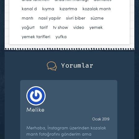
kanal d
,
kıyma
,
kızartma
,
kozalak mantı
,
mantı
,
nasıl yapılır
,
sivri biber
,
süzme
yoğurt
,
tarif
,
tv show
,
video
,
yemek
,
yemek tarifleri
,
yufka
Yorumlar
Melike
Ocak 2019
Merhaba, İnstagram üzerinden kozalak
mantı fotoğrafını gönderim ama