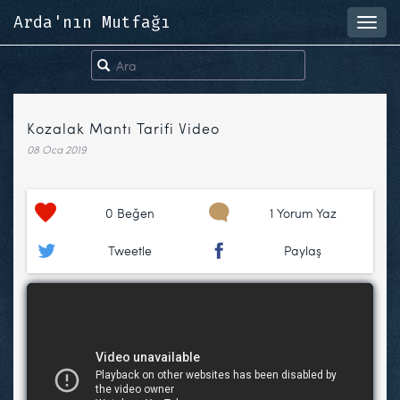
Arda'nın Mutfağı
Toggl
navig
Kozalak Mantı Tarifi Video
08 Oca 2019
0
Beğen
1 Yorum Yaz
Tweetle
Paylaş