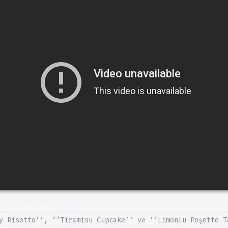
y Risotto’’, ‘‘Tiramisu Cupcake’’ ve ‘‘Limonlu Poşette T