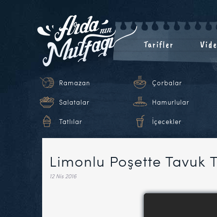
Tarifler
Vide
Ramazan
Çorbalar
Salatalar
Hamurlular
Tatlılar
İçecekler
Limonlu Poşette Tavuk T
12 Nis 2016