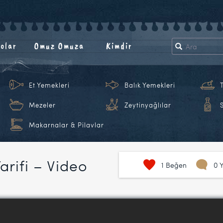
olar
Omuz Omuza
Kimdir
Et Yemekleri
Balık Yemekleri
Mezeler
Zeytinyağlılar
Makarnalar & Pilavlar
arifi – Video
1
Beğen
0 