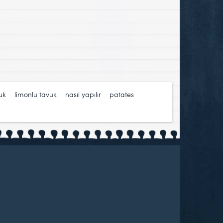
uk
,
limonlu tavuk
,
nasıl yapılır
,
patates
,