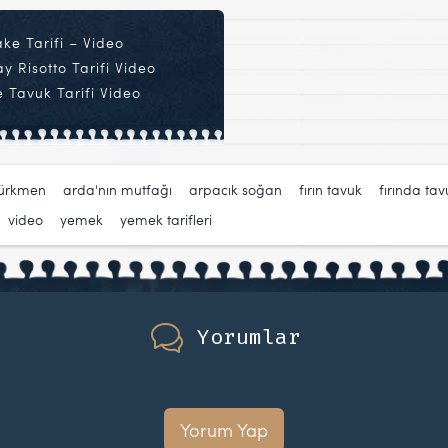
ke Tarifi – Video
 Risotto Tarifi Video
 Tavuk Tarifi Video
türkmen
,
arda'nın mutfağı
,
arpacık soğan
,
fırın tavuk
,
fırında tav
,
video
,
yemek
,
yemek tarifleri
Yorumlar
Yorum Yap