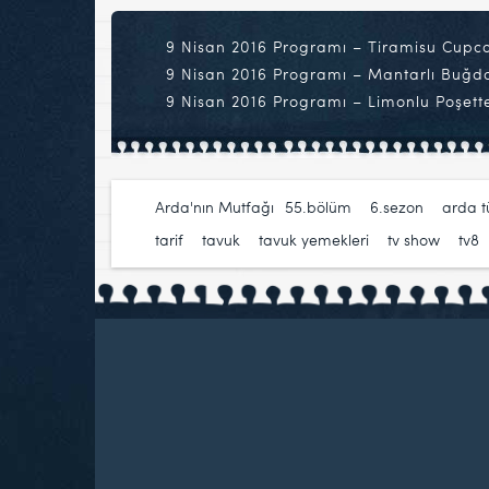
9 Nisan 2016 Programı – Tiramisu Cupca
9 Nisan 2016 Programı – Mantarlı Buğday
9 Nisan 2016 Programı – Limonlu Poşette
Arda'nın Mutfağı
55.bölüm
,
6.sezon
,
arda 
tarif
,
tavuk
,
tavuk yemekleri
,
tv show
,
tv8