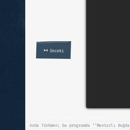
↤
Önceki
Arda Türkmen; bu programda ‘‘Mantarlı Buğda