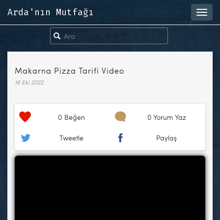
Arda'nın Mutfağı
Toggl
navig
Makarna Pizza Tarifi Video
16 Eki 2022
0
Beğen
0 Yorum Yaz
Tweetle
Paylaş