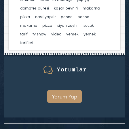
domates püresi
,
kaşar peyniri
,
makarna
pizza
,
nasıl yapılır
,
penne
,
penne
makarna
,
pizza
,
siyah zeytin
,
sucuk
,
tarif
,
tv show
,
video
,
yemek
,
yemek
tarifleri
Yorumlar
Yorum Yap