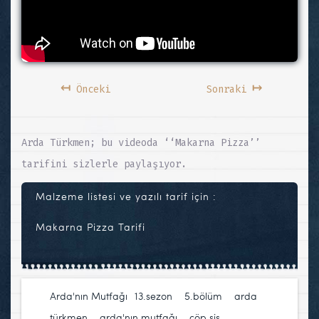
↤
↦
Önceki
Sonraki
Arda Türkmen; bu videoda ‘‘Makarna Pizza’’
tarifini sizlerle paylaşıyor.
Malzeme listesi ve yazılı tarif için :
Makarna Pizza Tarifi
Arda'nın Mutfağı
13.sezon
,
5.bölüm
,
arda
türkmen
,
arda'nın mutfağı
,
çöp şiş
,