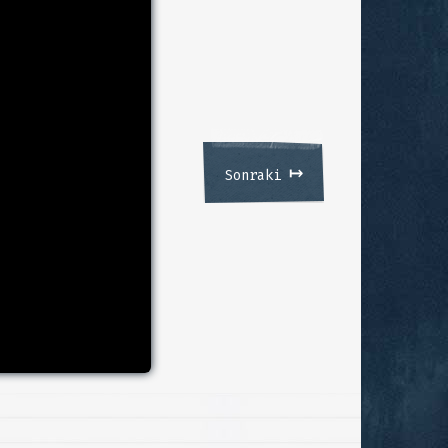
↦
Sonraki