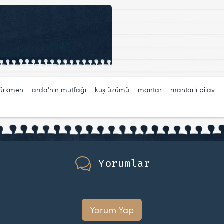
türkmen
,
arda'nın mutfağı
,
kuş üzümü
,
mantar
,
mantarlı pilav
,
Yorumlar
Yorum Yap