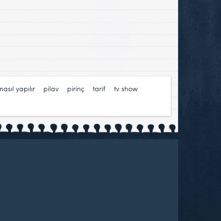
nasıl yapılır
,
pilav
,
pirinç
,
tarif
,
tv show
,