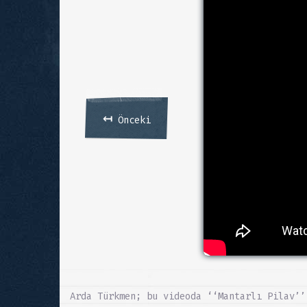
↤
Önceki
Arda Türkmen; bu videoda ‘‘Mantarlı Pilav’’