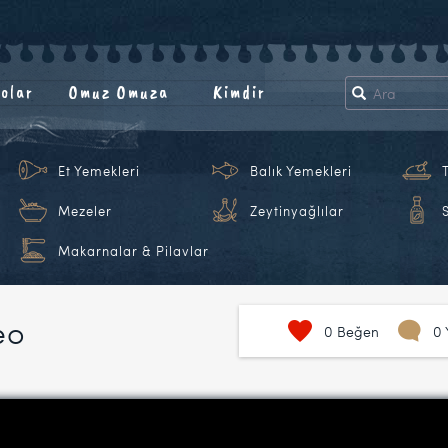
olar
Omuz Omuza
Kimdir
Et Yemekleri
Balık Yemekleri
Mezeler
Zeytinyağlılar
Makarnalar & Pilavlar
eo
0
Beğen
0 