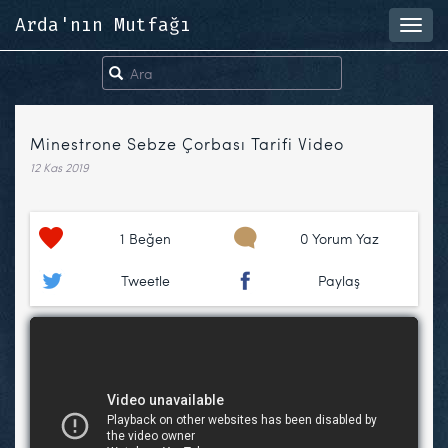
Arda'nın Mutfağı
Toggl
navig
Minestrone Sebze Çorbası Tarifi Video
12 Kas 2019
1
Beğen
0 Yorum Yaz
Tweetle
Paylaş