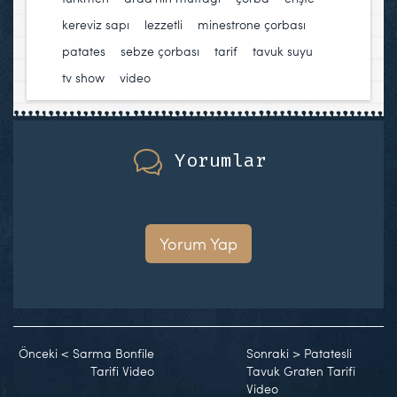
kereviz sapı
,
lezzetli
,
minestrone çorbası
,
patates
,
sebze çorbası
,
tarif
,
tavuk suyu
,
tv show
,
video
Yorumlar
Yorum Yap
Önceki
<
Sarma Bonfile
Sonraki
>
Patatesli
Tarifi Video
Tavuk Graten Tarifi
Video