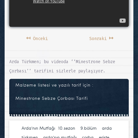
↤
↦
Önceki
Sonraki
Arda Türkmen; bu videoda ‘‘Minestrone Sebze
Çorbası’’ tarifini sizlerle paylaşıyor.
Malzeme listesi ve yazılı tarif için :
Minestrone Sebze Çorbası Tarifi
Arda'nın Mutfağı
10.sezon
,
9.bölüm
,
arda
türkmen
,
arda'nın mutfağı
,
çorba
,
erişte
,