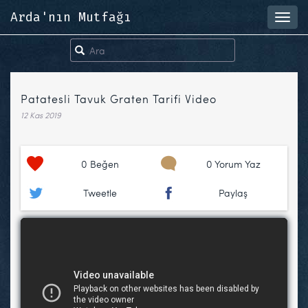
Arda'nın Mutfağı
Toggl
navig
Patatesli Tavuk Graten Tarifi Video
12 Kas 2019
0
Beğen
0 Yorum Yaz
Tweetle
Paylaş