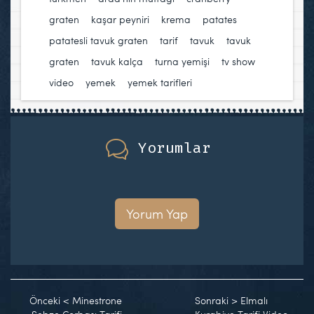
graten
,
kaşar peyniri
,
krema
,
patates
,
patatesli tavuk graten
,
tarif
,
tavuk
,
tavuk
graten
,
tavuk kalça
,
turna yemişi
,
tv show
,
video
,
yemek
,
yemek tarifleri
Yorumlar
Yorum Yap
Önceki
<
Minestrone
Sonraki
>
Elmalı