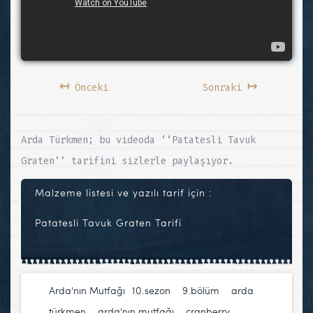
↤
↦
Önceki
Sonraki
Arda Türkmen; bu videoda ‘‘Patatesli Tavuk
Graten’’ tarifini sizlerle paylaşıyor.
Malzeme listesi ve yazılı tarif için :
Patatesli Tavuk Graten Tarifi
Arda'nın Mutfağı
10.sezon
,
9.bölüm
,
arda
türkmen
,
arda'nın mutfağı
,
cranberry
,