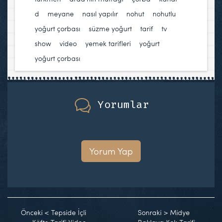
d
,
meyane
,
nasıl yapılır
,
nohut
,
nohutlu
yoğurt çorbası
,
süzme yoğurt
,
tarif
,
tv
show
,
video
,
yemek tarifleri
,
yoğurt
,
yoğurt çorbası
Yorumlar
Yorum Yap
Önceki
<
Tepside İçli
Sonraki
>
Midye