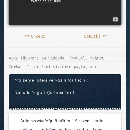
↤
↦
Önceki
Sonraki
Arda Türkmen; bu videoda ‘‘Nohutlu Yoğurt
Çorbası’’ tarifini sizlerle paylaşıyor.
Malzeme listesi ve yazılı tarif için :
Nohutlu Yoğurt Çorbası Tarifi
Arda'nın Mutfağı
9.bölüm
,
9.sezon
,
arda
türkmen
,
arda'nın mutfağı
,
çorba
,
kanal