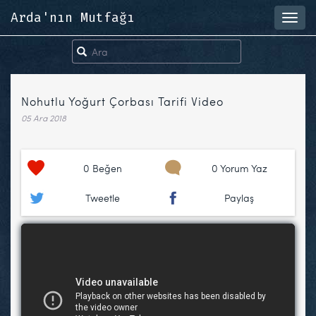
Arda'nın Mutfağı
Toggl
navig
Nohutlu Yoğurt Çorbası Tarifi Video
05 Ara 2018
0
Beğen
0 Yorum Yaz
Tweetle
Paylaş