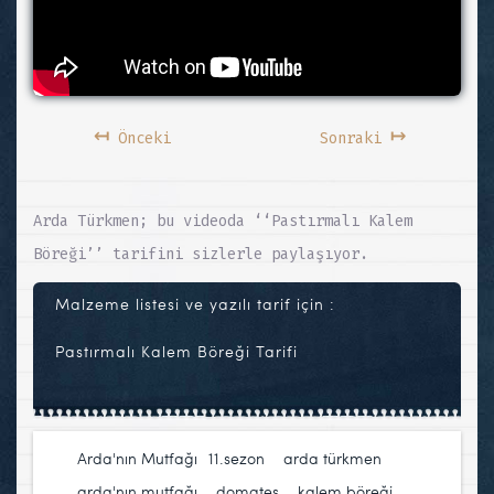
↤
↦
Önceki
Sonraki
Arda Türkmen; bu videoda ‘‘Pastırmalı Kalem
Böreği’’ tarifini sizlerle paylaşıyor.
Malzeme listesi ve yazılı tarif için :
Pastırmalı Kalem Böreği Tarifi
Arda'nın Mutfağı
11.sezon
,
arda türkmen
,
arda'nın mutfağı
,
domates
,
kalem böreği
,