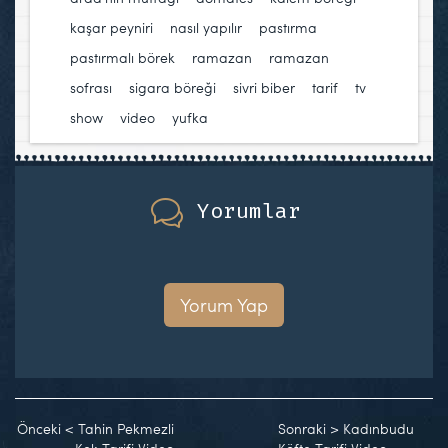
kaşar peyniri
,
nasıl yapılır
,
pastırma
,
pastırmalı börek
,
ramazan
,
ramazan
sofrası
,
sigara böreği
,
sivri biber
,
tarif
,
tv
show
,
video
,
yufka
Yorumlar
Yorum Yap
Önceki
<
Tahin Pekmezli
Sonraki
>
Kadınbudu