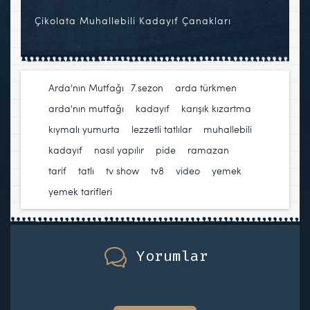
Çikolata Muhallebili Kadayıf Çanakları
Arda'nın Mutfağı
7.sezon
,
arda türkmen
,
arda'nın mutfağı
,
kadayıf
,
karışık kızartma
,
kıymalı yumurta
,
lezzetli tatlılar
,
muhallebili
kadayıf
,
nasıl yapılır
,
pide
,
ramazan
,
tarif
,
tatlı
,
tv show
,
tv8
,
video
,
yemek
,
yemek tarifleri
Yorumlar