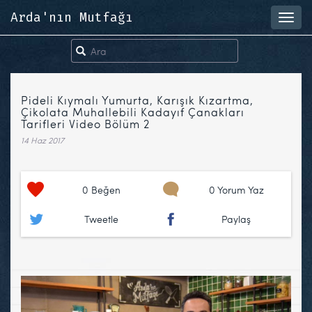
Arda'nın Mutfağı
Toggl
navig
Pideli Kıymalı Yumurta, Karışık Kızartma,
Çikolata Muhallebili Kadayıf Çanakları
Tarifleri Video Bölüm 2
14 Haz 2017
0
Beğen
0 Yorum Yaz
Tweetle
Paylaş