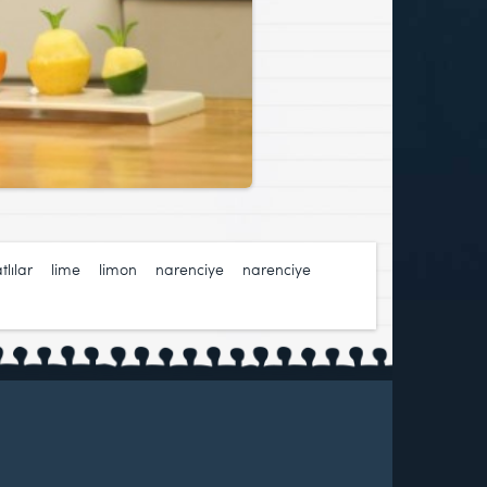
tlılar
,
lime
,
limon
,
narenciye
,
narenciye