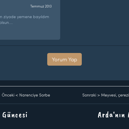
Temmuz 2013
 ziyade yemene bayıldım
 olsun….
Yorum Yap
Önceki
<
Narenciye Sorbe
Sonraki
>
Meyvesi, çerezi 
 Güncesi
Arda'nın