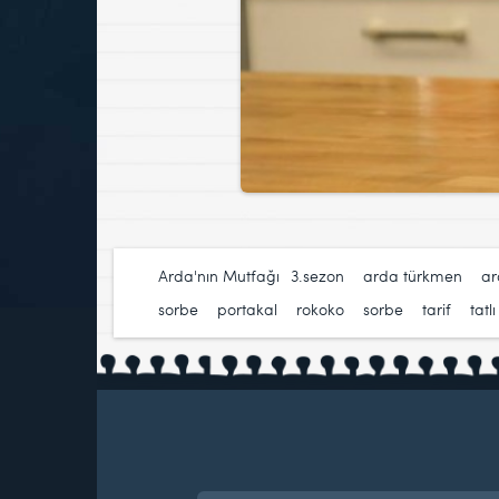
Arda'nın Mutfağı
3.sezon
,
arda türkmen
,
ar
sorbe
,
portakal
,
rokoko
,
sorbe
,
tarif
,
tatlı