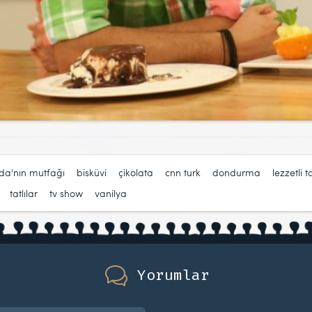
da'nın mutfağı
,
bisküvi
,
çikolata
,
cnn turk
,
dondurma
,
lezzetli ta
,
tatlılar
,
tv show
,
vanilya
Yorumlar