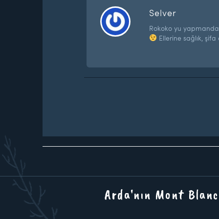
Selver
Rokoko yu yapmandan
Ellerine sağlık, şifa
Arda'nın Mont Blanc