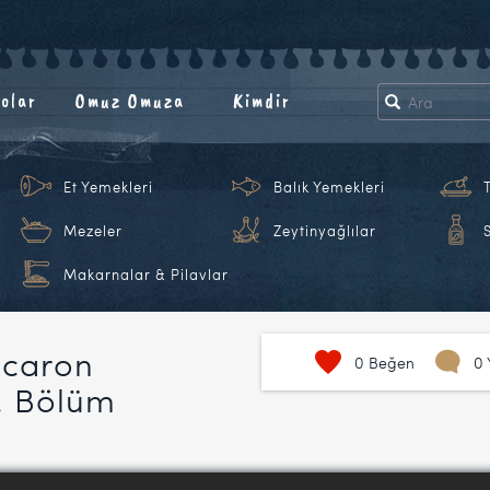
olar
Omuz Omuza
Kimdir
Et Yemekleri
Balık Yemekleri
Mezeler
Zeytinyağlılar
Makarnalar & Pilavlar
acaron
0
Beğen
0 
. Bölüm