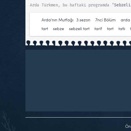
Arda Türkmen, bu haftaki programda
‘Sebzeli
Arda'nın Mutfağı
3.sezon
,
7nci Bölüm
,
arda
tart
,
sebze
,
sebzeli tart
,
tarif
,
tart
,
tatlı
,
Ön