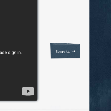
↦
Sonraki