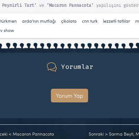
 Peynirli Tart’
ve
‘Macaron Pannacota’
yapılışını göster
 türkmen
,
arda'nın mutfağı
,
çikolata
,
cnn turk
,
lezzetli tatlılar
,
m
tv show
Yorumlar
Yorum Yap
ceki
<
Macaron Pannacota
Sonraki
>
Sarma Beyti, Me