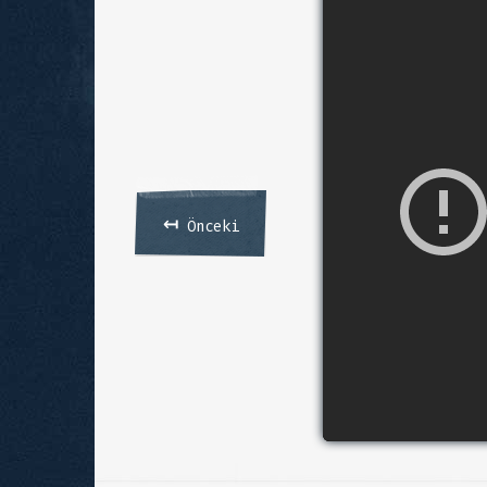
↤
Önceki