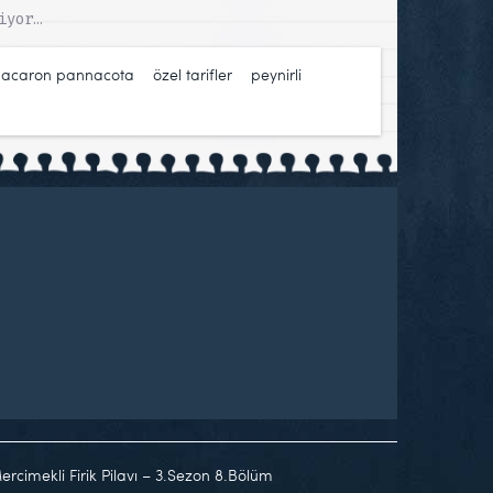
iyor…
acaron pannacota
,
özel tarifler
,
peynirli
rcimekli Firik Pilavı – 3.Sezon 8.Bölüm