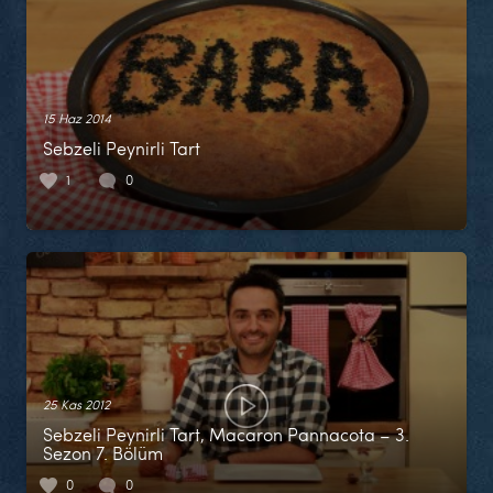
15 Haz 2014
Sebzeli Peynirli Tart
1
0
25 Kas 2012
Sebzeli Peynirli Tart, Macaron Pannacota – 3.
Sezon 7. Bölüm
0
0