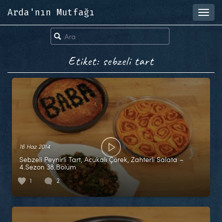
Arda'nın Mutfağı
Toggl
navig
Etiket: sebzeli tart
16 Haz 2014
Sebzeli Peynirli Tart, Acukalı Çörek, Zahterli Salata –
4.Sezon 38.Bölüm
1
2