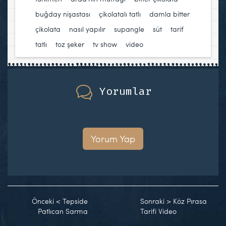
buğday nişastası
,
çikolatalı tatlı
,
damla bitter
çikolata
,
nasıl yapılır
,
supangle
,
süt
,
tarif
,
tatlı
,
toz şeker
,
tv show
,
video
Yorumlar
Yorum Yap
Önceki
<
Tepside
Sonraki
>
Köz Pırasa
Patlıcan Sarma
Tarifi Video