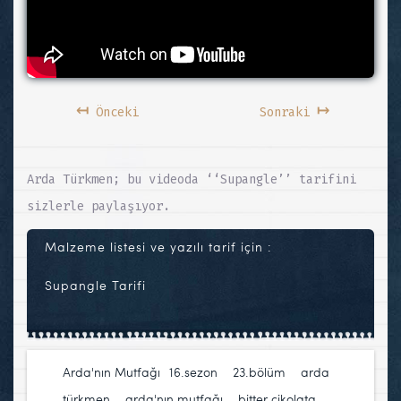
↤
↦
Önceki
Sonraki
Arda Türkmen; bu videoda ‘‘Supangle’’ tarifini
sizlerle paylaşıyor.
Malzeme listesi ve yazılı tarif için :
Supangle Tarifi
Arda'nın Mutfağı
16.sezon
,
23.bölüm
,
arda
türkmen
,
arda'nın mutfağı
,
bitter çikolata
,