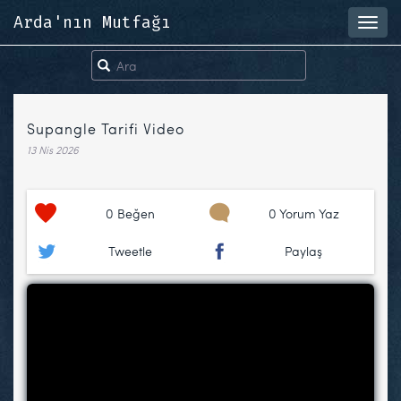
Arda'nın Mutfağı
Toggl
navig
Supangle Tarifi Video
13 Nis 2026
0
Beğen
0 Yorum Yaz
Tweetle
Paylaş