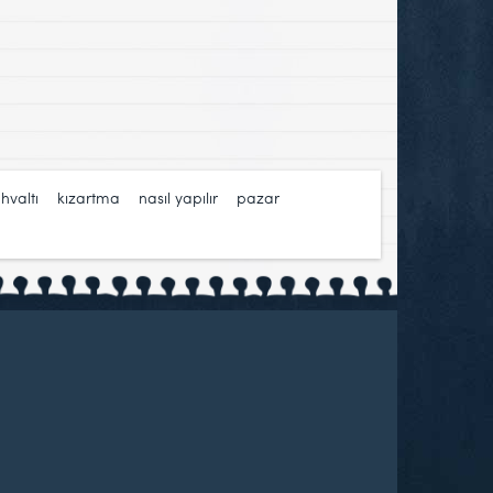
hvaltı
,
kızartma
,
nasıl yapılır
,
pazar