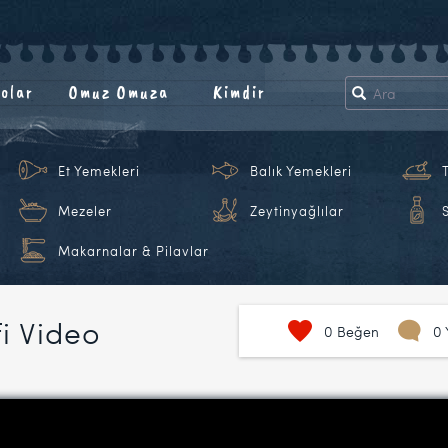
olar
Omuz Omuza
Kimdir
Et Yemekleri
Balık Yemekleri
Mezeler
Zeytinyağlılar
Makarnalar & Pilavlar
fi Video
0
Beğen
0 