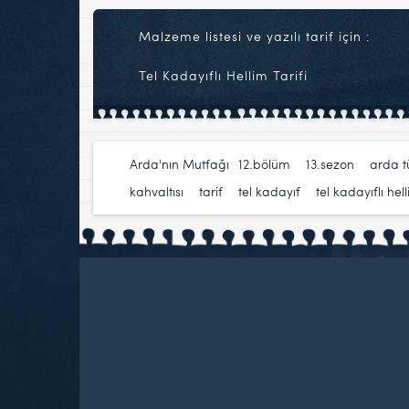
Malzeme listesi ve yazılı tarif için :
Tel Kadayıflı Hellim Tarifi
Arda'nın Mutfağı
12.bölüm
,
13.sezon
,
arda 
kahvaltısı
,
tarif
,
tel kadayıf
,
tel kadayıflı hel