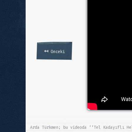
↤
Önceki
Arda Türkmen; bu videoda ‘‘Tel Kadayıflı He