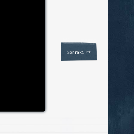
↦
Sonraki