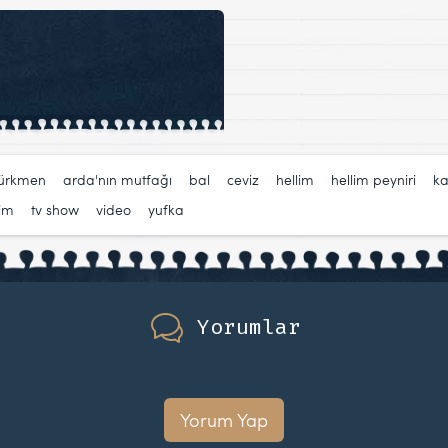
türkmen
,
arda'nın mutfağı
,
bal
,
ceviz
,
hellim
,
hellim peyniri
,
ka
lim
,
tv show
,
video
,
yufka
Yorumlar
Yorum Yap