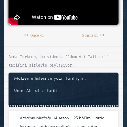
↤
↦
Önceki
Sonraki
Arda Türkmen; bu videoda ‘‘Umm Ali Tatlısı’’
tarifini sizlerle paylaşıyor.
Malzeme listesi ve yazılı tarif için :
Umm Ali Tatlısı Tarifi
Arda'nın Mutfağı
14.sezon
,
25.bölüm
,
arda
türkmen
,
arda'nın mutfağı
,
esmer şeker
,