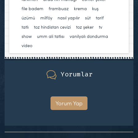
file badem
,
frambuaz
,
krema
,
kuş
üzümü
,
milföy
,
nasıl yapılır
,
süt
,
tarif
,
tatlı
,
toz hindistan cevizi
,
toz şeker
,
tv
show
,
umm ali tatlısı
,
vanilyalı dondurma
,
video
Yorumlar
Yorum Yap