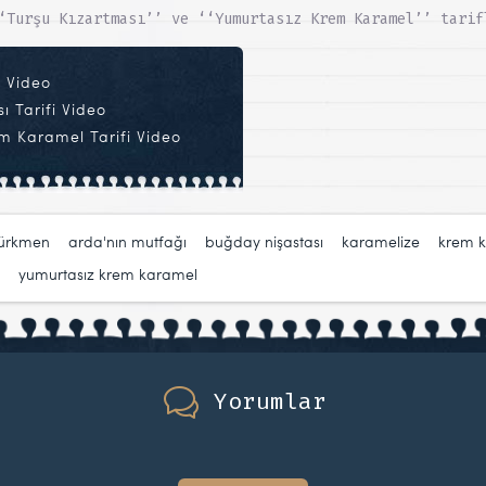
‘Turşu Kızartması’’ ve ‘‘Yumurtasız Krem Karamel’’ tarif
i Video
ı Tarifi Video
m Karamel Tarifi Video
türkmen
,
arda'nın mutfağı
,
buğday nişastası
,
karamelize
,
krem 
,
yumurtasız krem karamel
Yorumlar