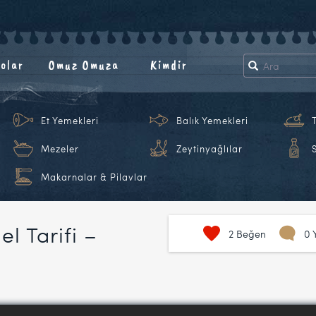
olar
Omuz Omuza
Kimdir
Et Yemekleri
Balık Yemekleri
Mezeler
Zeytinyağlılar
Makarnalar & Pilavlar
l Tarifi –
2
Beğen
0 