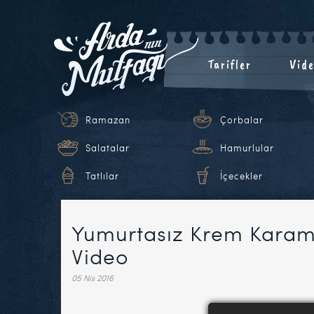
Tarifler
Vide
Ramazan
Çorbalar
Salatalar
Hamurlular
Tatlılar
İçecekler
Yumurtasız Krem Karame
Video
05 Nis 2016