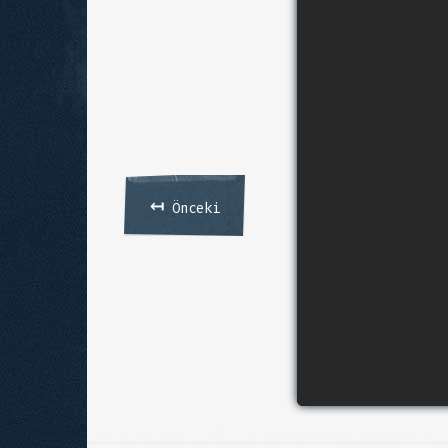
↤
Önceki