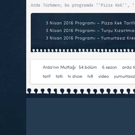
Arda Türkmen; bu programda ‘‘Pizza Kek’’, ‘
3 Nisan 2016 Programı – Pizza Kek Tarif
3 Nisan 2016 Programı – Turşu Kızartmas
3 Nisan 2016 Programı – Yumurtasız Kre
Arda'nın Mutfağı
54.bölüm
,
6.sezon
,
arda 
tarif
,
tatlı
,
tv show
,
tv8
,
video
,
yumurtasız