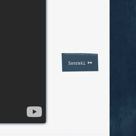
↦
Sonraki