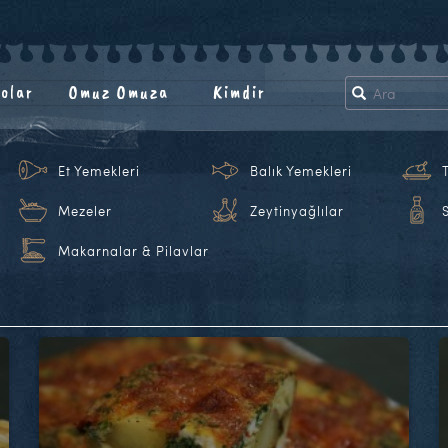
olar
Omuz Omuza
Kimdir
Et Yemekleri
Balık Yemekleri
Mezeler
Zeytinyağlılar
Makarnalar & Pilavlar