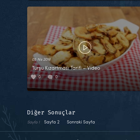
05 Nis 2016
Turşu Kızartması Tarifi – Video
0
0
Diğer Sonuçlar
Sayfa
2
Sonraki Sayfa
Sayfa
1