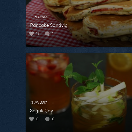
16 Nis 2017
Pancake Sandviç
12
1
16 Nis 2017
Soğuk Çay
6
0