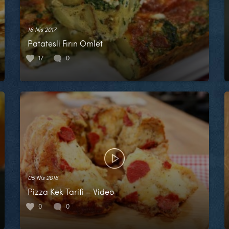
16 Nis 2017
Patatesli Fırın Omlet
17
0
05 Nis 2016
Pizza Kek Tarifi – Video
0
0