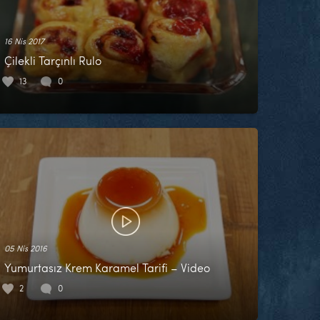
16 Nis 2017
Çilekli Tarçınlı Rulo
13
0
05 Nis 2016
Yumurtasız Krem Karamel Tarifi – Video
2
0