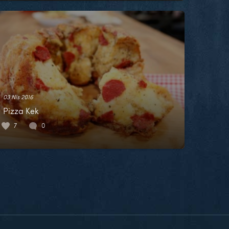
03 Nis 2016
Pizza Kek
7
0