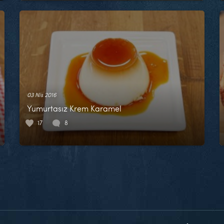
03 Nis 2016
Yumurtasız Krem Karamel
17
8