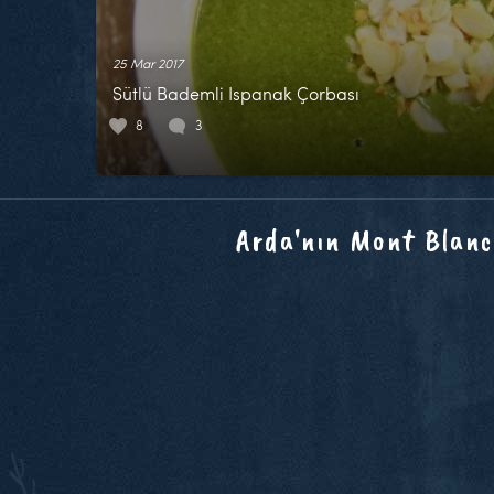
25 Mar 2017
Sütlü Bademli Ispanak Çorbası
8
3
Arda'nın Mont Blanc