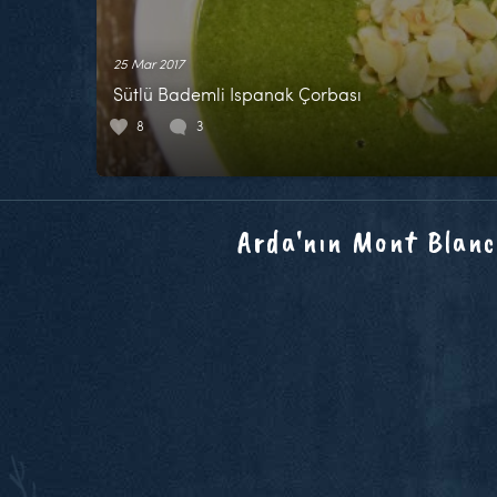
25 Mar 2017
Sütlü Bademli Ispanak Çorbası
8
3
Arda'nın Mont Blanc