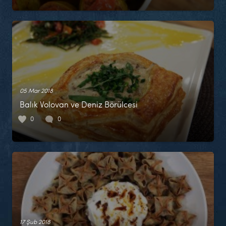
05 Mar 2018
Balık Volovan ve Deniz Börülcesi
0
0
17 Şub 2018