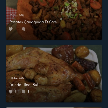
10 Şub 2018
Patates Çanağında Et Sote
1
1
30 Ara 2017
Fırında Hindi But
4
5