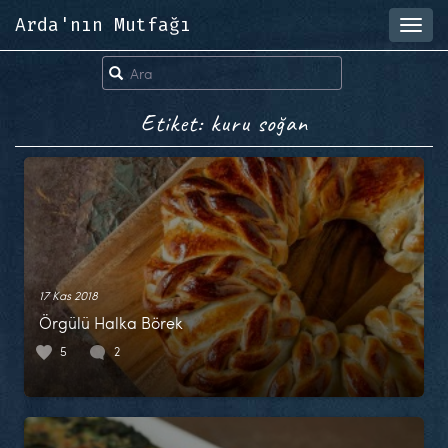
Arda'nın Mutfağı
Toggl
navig
Etiket: kuru soğan
17 Kas 2018
Örgülü Halka Börek
5
2