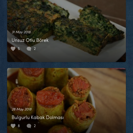
31 May 2018
Unsuz Otlu Börek
5
2
28 May 2018
Bulgurlu Kabak Dolması
8
2