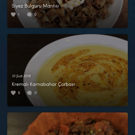
Siyez Bulguru Mantısı
1
0
10 Şub 2018
Kremalı Karnabahar Çorbası
6
11