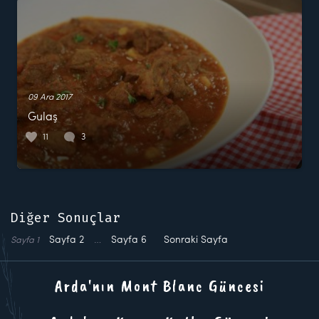
09 Ara 2017
Gulaş
11
3
Diğer Sonuçlar
Sayfa
2
…
Sayfa
6
Sonraki Sayfa
Sayfa
1
Arda'nın Mont Blanc Güncesi